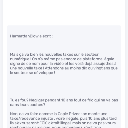
HarmattanBlow a écrit :
Mais ça va bien les nouvelles taxes sur le secteur
numérique ! On n’a même pas encore de plateforme légale
digne de ce nom pour la vidéo et les voilà déjà assujetties à
une nouvelle taxe ! Attendons au moins dix ou vingt ans que
le secteur se développe !
Tu es fou? Negliger pendant 10 ans tout ce fric qui ne va pas
dans leurs poches?
Non, ca va faire comme la Copie Privee: on monte une
taxe/redevance injuste , voire illegale, puis 10 ans plus tard
ils s’excuseront: “OK, c’etait illegal, mais on ne va pas vours
rembourser parce que, vous comprenez, c’est trop