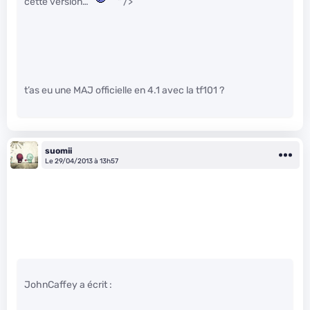
cette version…
" />
t’as eu une MAJ officielle en 4.1 avec la tf101 ?
suomii
Le 29/04/2013 à 13h57
JohnCaffey a écrit :