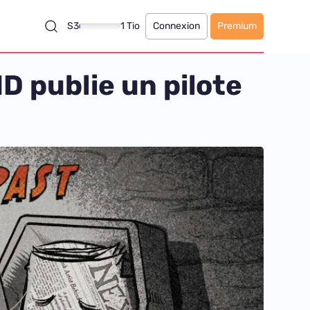
S3
1 Tio
Connexion
Premium
 publie un pilote