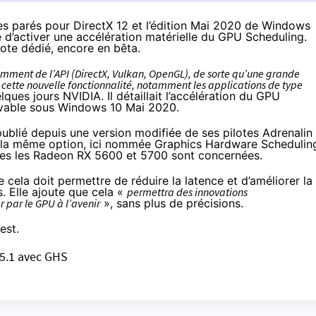
tes parés pour DirectX 12 et l’édition Mai 2020 de Windows
té d’activer une accélération matérielle du GPU Scheduling.
ote dédié, encore en bêta.
ment de l’API (DirectX, Vulkan, OpenGL), de sorte qu’une grande
e cette nouvelle fonctionnalité, notamment les applications de type
elques jours NVIDIA. Il détaillait l’accélération du GPU
tivable sous Windows 10 Mai 2020.
publié depuis une version modifiée de ses pilotes Adrenalin
de la même option, ici nommée Graphics Hardware Schedulin
ules les Radeon RX 5600 et 5700 sont concernées.
cela doit permettre de réduire la latence et d’améliorer la
. Elle ajoute que cela «
permettra des innovations
 par le GPU à l’avenir
», sans plus de précisions.
est.
.5.1 avec GHS