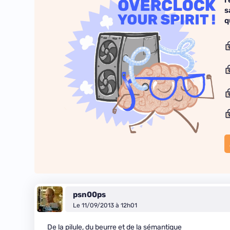
r
s
q
psn00ps
Le 11/09/2013 à 12h01
De la pilule, du beurre et de la sémantique