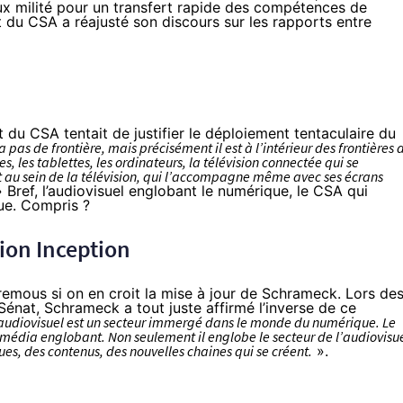
eux milité pour un transfert rapide des compétences de
t du CSA a réajusté son discours sur les rapports entre
nt du CSA tentait de justifier le déploiement tentaculaire du
a pas de frontière, mais précisément il est à l’intérieur des frontières 
s, les tablettes, les ordinateurs, la télévision connectée qui se
it au sein de la télévision, qui l’accompagne même avec ses écrans
 Bref, l’audiovisuel englobant le numérique, le CSA qui
que. Compris ?
ion Inception
emous si on en croit la mise à jour de Schrameck. Lors de
énat, Schrameck a tout juste affirmé l’inverse de ce
l’audiovisuel est un secteur immergé dans le monde du numérique. Le
 média englobant. Non seulement il englobe le secteur de l’audiovisue
ues, des contenus, des nouvelles chaines qui se créent.
».