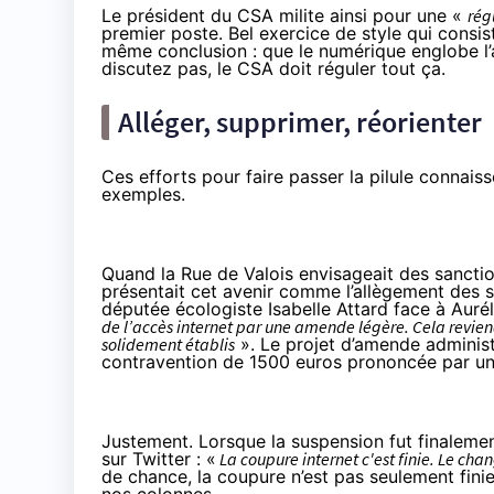
Le président du CSA milite ainsi pour une «
rég
premier poste. Bel exercice de style qui consiste
même conclusion : que le numérique englobe l’a
discutez pas, le CSA doit réguler tout ça.
Alléger, supprimer, réorienter
Ces efforts pour faire passer la pilule connaiss
exemples.
Quand la Rue de Valois envisageait des sanction
présentait cet avenir comme l’allègement des 
députée écologiste
Isabelle Attard face à Auréli
de l’accès internet par une amende légère. Cela reviend
solidement établis
». Le projet d’amende administ
contravention de 1500 euros prononcée par un 
Justement. Lorsque la suspension fut finalemen
sur Twitter : «
La coupure internet c'est finie. Le ch
de chance, la coupure n’est pas seulement fini