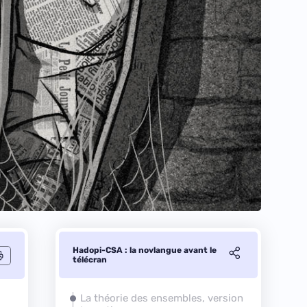
Hadopi-CSA : la novlangue avant le
télécran
La théorie des ensembles, version