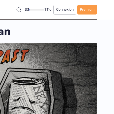
S3
1 Tio
Connexion
Premium
ran