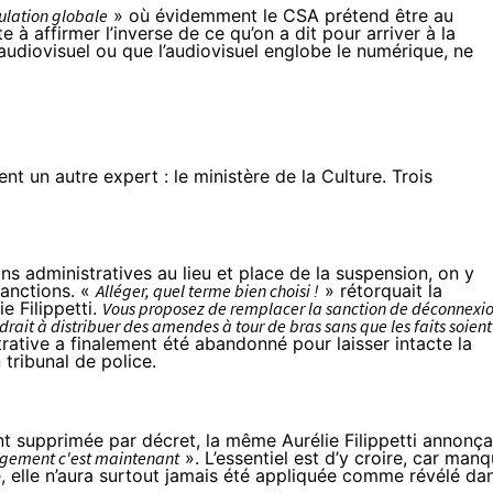
ulation globale
» où évidemment le CSA prétend être au
 à affirmer l’inverse de ce qu’on a dit pour arriver à la
udiovisuel ou que l’audiovisuel englobe le numérique, ne
ent un autre expert : le ministère de la Culture. Trois
s administratives au lieu et place de la suspension, on y
sanctions. «
Alléger, quel terme bien choisi !
» rétorquait la
e Filippetti
.
Vous proposez de remplacer la sanction de déconnexi
rait à distribuer des amendes à tour de bras sans que les faits soient
rative a finalement été abandonné pour laisser intacte la
tribunal de police.
t supprimée par décret, la même Aurélie Filippetti
annonça
angement c'est maintenant
». L’essentiel est d’y croire, car man
e,
elle n’aura surtout jamais été appliquée
comme révélé da