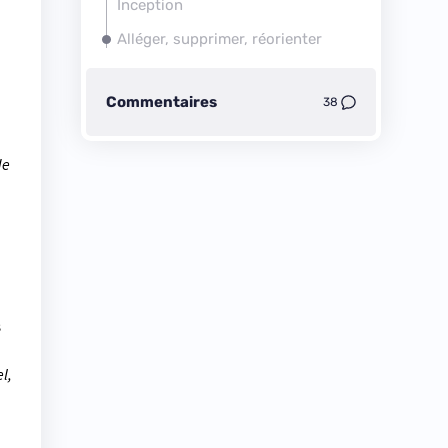
Inception
Alléger, supprimer, réorienter
Commentaires
38
de
s
l,