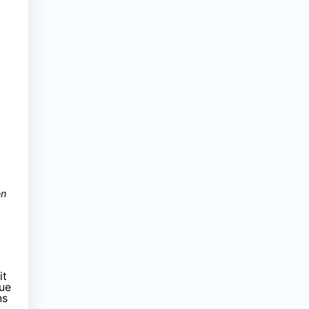
on
it
que
ns