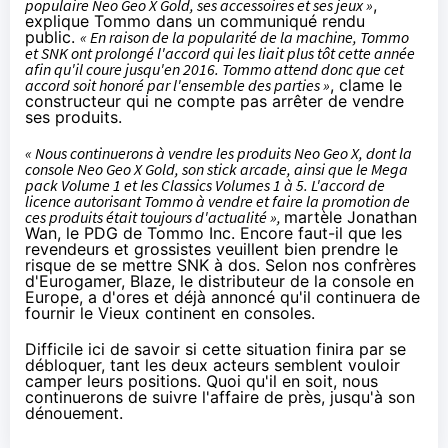
populaire Neo Geo X Gold, ses accessoires et ses jeux »
,
explique Tommo dans un communiqué
rendu
public.
« En raison de la popularité de la machine, Tommo
et SNK ont prolongé l'accord qui les liait plus tôt cette année
afin qu'il coure jusqu'en 2016. Tommo attend donc que cet
accord soit honoré par l'ensemble des parties »
, clame le
constructeur qui ne compte pas arrêter de vendre
ses produits.
« Nous continuerons à vendre les produits Neo Geo X, dont la
console Neo Geo X Gold, son stick arcade, ainsi que le Mega
pack Volume 1 et les Classics Volumes 1 à 5. L'accord de
licence autorisant Tommo à vendre et faire la promotion de
ces produits était toujours d'actualité »,
martèle Jonathan
Wan, le PDG de Tommo Inc. Encore faut-il que les
revendeurs et grossistes veuillent bien prendre le
risque de se mettre SNK à dos. Selon nos confrères
d'Eurogamer
, Blaze, le distributeur de la console en
Europe, a d'ores et déjà annoncé qu'il continuera de
fournir le Vieux continent en consoles.
Difficile ici de savoir si cette situation finira par se
débloquer, tant les deux acteurs semblent vouloir
camper leurs positions. Quoi qu'il en soit, nous
continuerons de suivre l'affaire de près, jusqu'à son
dénouement.