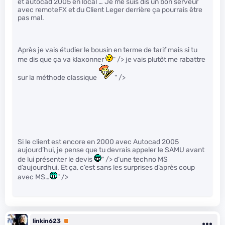
et autocad 2005 en local … Je me suis dis un bon serveur
avec remoteFX et du Client Leger derrière ça pourrais être
pas mal.
Après je vais étudier le bousin en terme de tarif mais si tu
me dis que ça va klaxonner
" /> je vais plutôt me rabattre
sur la méthode classique
" />
Si le client est encore en 2000 avec Autocad 2005
aujourd’hui, je pense que tu devrais appeler le SAMU avant
de lui présenter le devis
" /> d’une techno MS
d’aujourdhui. Et ça, c’est sans les surprises d’après coup
avec MS…
" />
linkin623
Premium