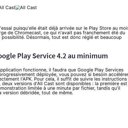
essai puisqu'elle était déjà arrivée sur le Play Store
au moi
rge de Chromecast, ce qui n'avait pas franchement été du
e possibilité. Désormais, tout est donc réglé et beaucoup
 Google Play Service 4.2 au minimum
pplication fonctionne, il faudra que Google Play Services
t progressivement déployée, vous pouvez si besoin accélére
ectement l'APK. Pour cela, il suffit de suivre
les instructions
, deux versions d'All Cast sont disponibles :
la première est
émonstration limitée à une minute par fichier, tandis qu'il
la version débridée, tout de même.