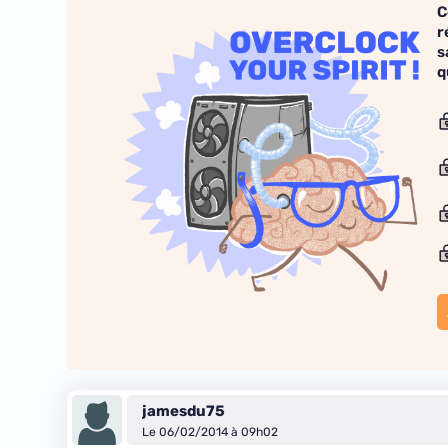
C
r
s
q
jamesdu75
Le 06/02/2014 à 09h02