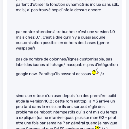
parlent d’utiliser la fonction dynamicGrid inclue dans sdk,
mais j’ai pas trouvé bcp d’info la dessus encore
par contre attention à trebuchet : c’est une version 1.0
mais chez 0.1. C’est à dire qu’il n’y a quasi aucune
customisation possible en dehors des bases (genre
wallpaper)
pas de nombre de colonnes/lignes customisable, pas
label des icones affichage/masquable, pas d’intégration
google now. Parait qu’ils bossent desssus
" />
sinon, un retour d’un user depuis l’un des première build
et de la version 10.2 : cette rom est top. la M3 arrive un
peu tard dans le mois car ils ont surtout réglé des
problème de reboot intempestifs qu’ils ont mis du temps
à expliquer (ca ne m’arrive quasi plus sur mon G2 - peut
etre une fois par semaine ? en général quand je navigue
avec Chrome et que j’ai 30 onglets ouverts
" /> )