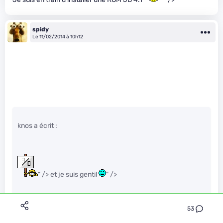
spidy
Le 11/02/2014 à 10h12
knos a écrit :
" /> et je suis gentil
" />
53
et dans la catégorie “sous-titre” des “rires & chansons” d’or,