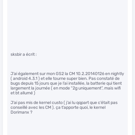
sksbir a écrit :
J’ai également sur mon GS2 la CM 10.2.20140126 en nightly
( android 4.3.1 ) et elle tourne super bien. Pas constaté de
bugs depuis 15 jours que je l’ai installée, la batterie qui tient
largement la journée ( en mode “2g uniquement”, mais wifi
et bt allumé )
J’ai pas mis de kernel custo ( j’ai lu qqpart que c’était pas
conseillé avec les CM ). ça t’apporte quoi, le kernel
Dorimanx ?