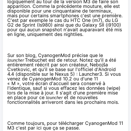
logiquement au tour de la version M3 de faire son
apparition. Comme la précédente mouture, elle est
disponible pour une cinquantaine de terminaux
,
mais pour certains smartphones c'est une première.
C'est par exemple le cas du
HTC One
(m7), du
LG
G2
de Sprint (Is980) ainsi que du
Galaxy SII
(i9100)
pour qui aucun snapshot n'avait auparavant été mis
en ligne, uniquement des nightlies.
Sur son blog
, CyanogenMod précise que le
launcher
Trebuchet est de retour. Notez qu'il a été
entièrement réécrit par son créateur,
Nebojša
Cvetkovic
, et qu'il se base sur l'officiel d'Android
4.4 (disponible sur le Nexus 5) : Launcher3. Si vous
venez de CyanogenMod 10.2 ou d'une 11
« M », votre écran d'accueil sera conservé à
l'identique, sauf si vous effacez les données (wipe)
lors de la mise à jour. Il s'agit d'une première mise
en place pour ce
launcher
et de nouvelles
fonctionnalités arriveront dans les prochains mois.
Comme toujours, pour télécharger CyanogenMod 11
M3 c'est
par ici que ça se passe
.