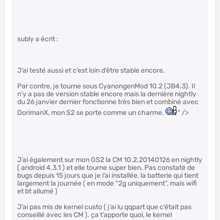
subly a écrit :
J’ai testé aussi et c’est loin d’être stable encore.
Par contre, je tourne sous CyanongenMod 10.2 (JB4.3). Il
n’y a pas de version stable encore mais la dernière nightly
du 26 janvier dernier fonctionne très bien et combiné avec
DorimanX, mon S2 se porte comme un charme.
" />
J’ai également sur mon GS2 la CM 10.2.20140126 en nightly
( android 4.3.1 ) et elle tourne super bien. Pas constaté de
bugs depuis 15 jours que je l’ai installée, la batterie qui tient
largement la journée ( en mode “2g uniquement”, mais wifi
et bt allumé )
J’ai pas mis de kernel custo ( j’ai lu qqpart que c’était pas
conseillé avec les CM ). ça t’apporte quoi, le kernel