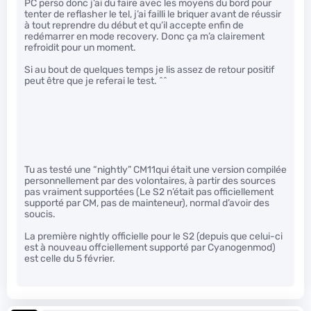
PC perso donc j’ai du faire avec les moyens du bord pour
tenter de reflasher le tel, j’ai failli le briquer avant de réussir
à tout reprendre du début et qu’il accepte enfin de
redémarrer en mode recovery. Donc ça m’a clairement
refroidit pour un moment.
Si au bout de quelques temps je lis assez de retour positif
peut être que je referai le test. ^^
Tu as testé une “nightly” CM11qui était une version compilée
personnellement par des volontaires, à partir des sources
pas vraiment supportées (Le S2 n’était pas officiellement
supporté par CM, pas de mainteneur), normal d’avoir des
soucis.
La première nightly officielle pour le S2 (depuis que celui-ci
est à nouveau offciellement supporté par Cyanogenmod)
est celle du 5 février.