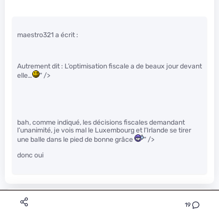
maestro321 a écrit :
Autrement dit : L’optimisation fiscale a de beaux jour devant
elle…
" />
bah, comme indiqué, les décisions fiscales demandant
l’unanimité, je vois mal le Luxembourg et l’Irlande se tirer
une balle dans le pied de bonne grâce
" />
donc oui
anonyme_d315e4880a39b8868a0d848ecab05cac
19
Le 21/02/2014 à 09h39