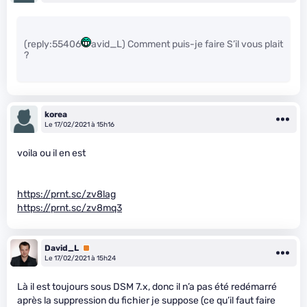
(reply:55406
avid_L) Comment puis-je faire S’il vous plait
?
korea
Le 17/02/2021 à 15h16
voila ou il en est
https://prnt.sc/zv8lag
https://prnt.sc/zv8mq3
David_L
Premium
Le 17/02/2021 à 15h24
Là il est toujours sous DSM 7.x, donc il n’a pas été redémarré
après la suppression du fichier je suppose (ce qu’il faut faire