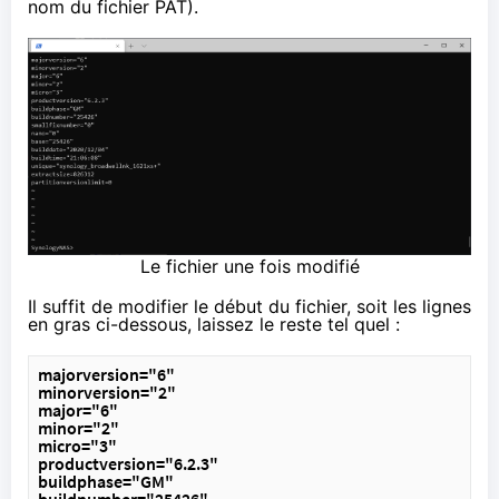
nom du fichier PAT).
Le fichier une fois modifié
Il suffit de modifier le début du fichier, soit les lignes
en gras ci-dessous, laissez le reste tel quel :
majorversion="6"
minorversion="2"
major="6"
minor="2"
micro="3"
productversion="6.2.3"
buildphase="GM"
buildnumber="25426"