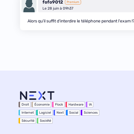
fofo9012
Premium
Le 28 juin à 09h37
Alors qu'il suffit d'interdire le téléphone pendant l'exam !
Droit
Économie
Flock
Hardware
IA
Internet
Logiciel
Next
Social
Sciences
Sécurité
Société