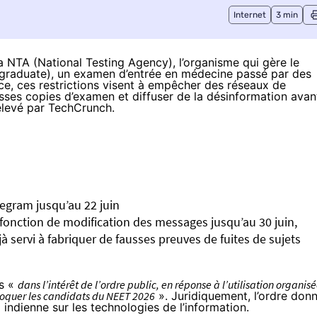
Internet
3 min
la NTA
(National Testing Agency), l’organisme qui gère le
ergraduate), un examen d’entrée en médecine passé par des
nce, ces restrictions visent à empêcher des réseaux de
usses copies d’examen et diffuser de la désinformation avan
elevé par
TechCrunch
.
legram jusqu’au 22 juin
fonction de modification des messages jusqu’au 30 juin,
à servi à fabriquer de fausses preuves de fuites de sujets
es «
dans l’intérêt de l’ordre public, en réponse à l’utilisation organis
croquer les candidats du NEET 2026
». Juridiquement, l’ordre don
 indienne sur les technologies de l’information.