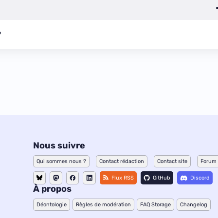
?
Nous suivre
Qui sommes nous ?
Contact rédaction
Contact site
Forum
Flux RSS
GitHub
Discord
À propos
Déontologie
Règles de modération
FAQ Storage
Changelog