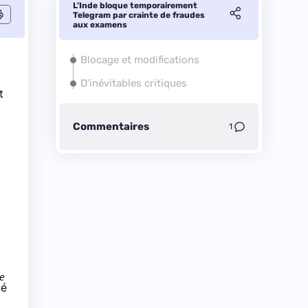
L’Inde bloque temporairement
Telegram par crainte de fraudes
aux examens
Blocage et modifications
D'inévitables critiques
t
Commentaires
1
ée
né