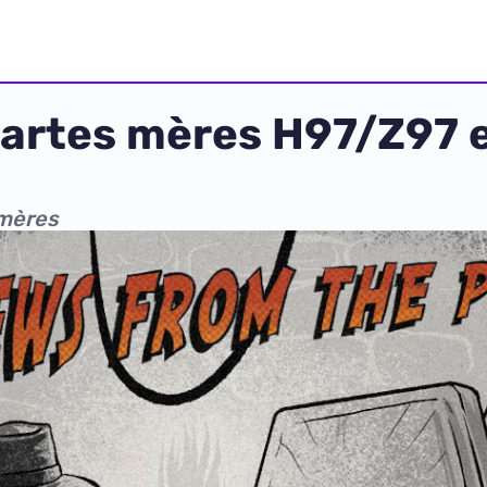
cartes mères H97/Z97 
 mères