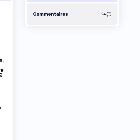
Commentaires
24
à,
re
9
à