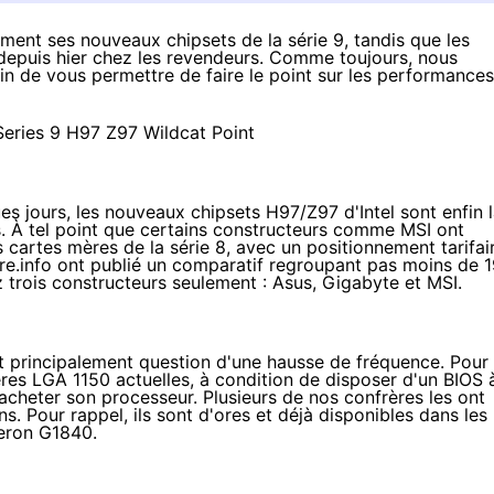
lement ses nouveaux chipsets de la série 9, tandis que les
depuis hier chez les revendeurs. Comme toujours, nous
fin de vous permettre de faire le point sur les performances
ues jours
, les nouveaux chipsets H97/Z97 d'Intel sont enfin l
. À tel point que certains constructeurs comme MSI ont
cartes mères de la série 8, avec un positionnement tarifai
re.info ont publié un comparatif regroupant pas moins de
1
 trois constructeurs seulement : Asus, Gigabyte et MSI.
st principalement question d'une hausse de fréquence. Pour
ères
LGA 1150
actuelles, à condition de disposer d'un BIOS 
d'acheter son processeur. Plusieurs de nos confrères les ont
ns. Pour rappel, ils sont
d'ores et déjà disponibles
dans les
eron G1840.