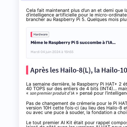
Cela fait maintenant plus d’un an et demi que 
d’intelligence artificielle pour le micro-ordinat
brancher au Raspberry Pi 5. Quelques mois plu
Hardware
Même le Raspberry Pi 5 succombe à l’IA…
Mardi 04 juin 2024 à 15h55
Après les Hailo-8(L), la Hailo-1
La semaine dernière, le
Raspberry Pi HAT+ 2 é
40 TOPS sur des entiers de 4 bits (INT4)… mais 
«
son premier produit d’IA
» pensé pour l’intelligenc
Pas de changement de crémerie pour le Pi HAT
version 10H
cette fois-ci (au lieu des Hailo-8 
ou avec une puce à souder, la fondation a choi
Le tout
premier AI Kit
était pour rappel compos