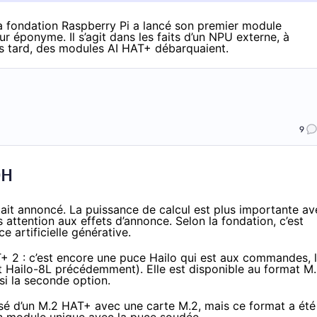
la fondation Raspberry Pi a lancé son premier module
eur éponyme. Il s’agit dans les faits d’un NPU externe, à
s tard, des modules AI HAT+ débarquaient.
9
0H
tait annoncé
. La puissance de calcul est plus importante av
attention aux effets d’annonce. Selon la fondation, c’est
e artificielle générative.
+ 2 : c’est encore
une puce Hailo qui est aux commandes, 
et Hailo-8L précédemment). Elle est disponible au format M
si la seconde option.
é d’un M.2 HAT+ avec une carte M.2, mais ce format a été