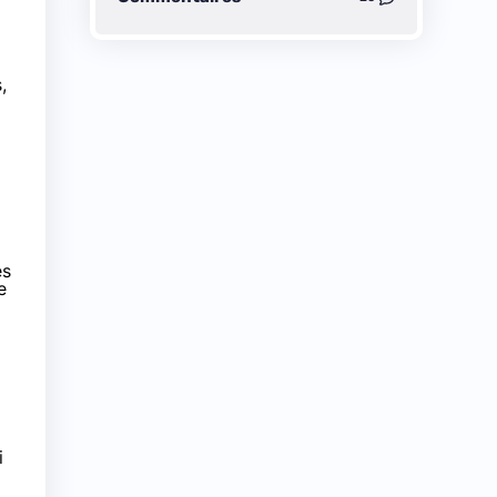
,
es
e
i