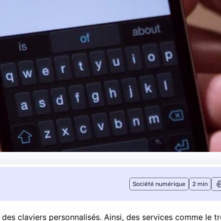
Société numérique
2 min
er des claviers personnalisés. Ainsi, des services comme le t