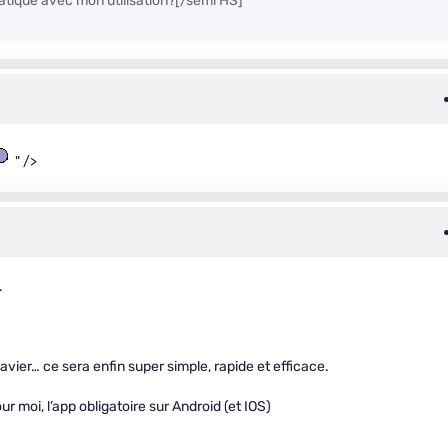
ratique avec mon utilisation?[/semi HS]
" />
.
avier… ce sera enfin super simple, rapide et efficace.
ur moi, l’app obligatoire sur Android (et IOS)