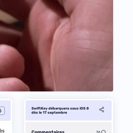
SwiftKey débarquera sous iOS 8
dès le 17 septembre
rès
Commentaires
26