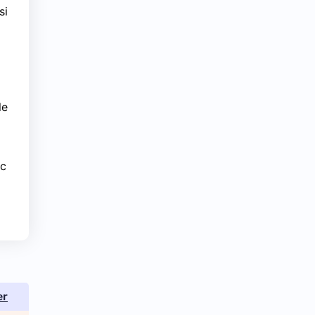
si
le
nc
er