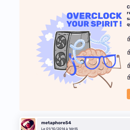
C
r
s
q
metaphore54
Le 01/10/2014 à 16h15