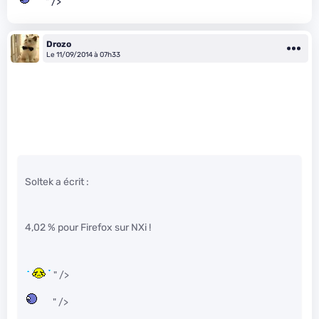
" />
Drozo
Le 11/09/2014 à 07h33
Soltek a écrit :
4,02 % pour Firefox sur NXi !
" />
" />