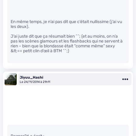
En même temps, je n’ai pas dit que c’était nullissime (j’ai vu
les deux).
J’ai juste dit que ça résumait bien ^^; (et au moins, on n’a
pas les scènes glamours et les flashbacks qui ne servent à
rien – bien que la blondasse était “comme même” sexy
&lt;== petit clin d’œil à BTM ^^;)
Jiyuu_Hashi
Le 24/11/2014 à 21h11