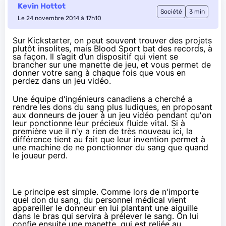
Kevin Hottot
Société
3 min
Le 24 novembre 2014 à 17h10
Sur Kickstarter, on peut souvent trouver des projets
plutôt insolites, mais
Blood Sport
bat des records, à
sa façon. Il s’agit d’un dispositif qui vient se
brancher sur une manette de jeu, et vous permet de
donner votre sang à chaque fois que vous en
perdez dans un jeu vidéo.
Une équipe d'ingénieurs canadiens a cherché a
rendre les dons du sang plus ludiques, en proposant
aux donneurs de jouer à un jeu vidéo pendant qu'on
leur ponctionne leur précieux fluide vital. Si à
première vue il n'y a rien de très nouveau ici, la
différence tient au fait que leur invention permet à
une machine de ne ponctionner du sang que quand
le joueur perd.
Le principe est simple. Comme lors de n'importe
quel don du sang, du personnel médical vient
appareiller le donneur en lui plantant une aiguille
dans le bras qui servira à prélever le sang. On lui
confie ensuite une manette, qui est reliée au