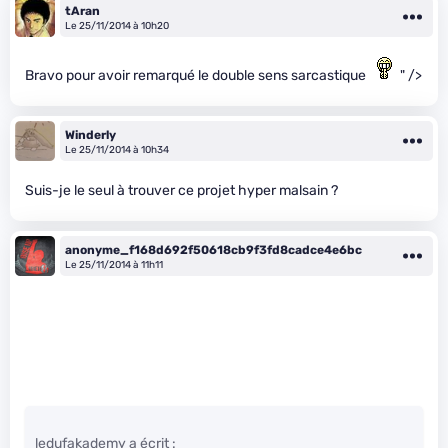
tAran
Le 25/11/2014 à 10h20
Bravo pour avoir remarqué le double sens sarcastique
" />
Winderly
Le 25/11/2014 à 10h34
Suis-je le seul à trouver ce projet hyper malsain ?
anonyme_f168d692f50618cb9f3fd8cadce4e6bc
Le 25/11/2014 à 11h11
ledufakademy a écrit :