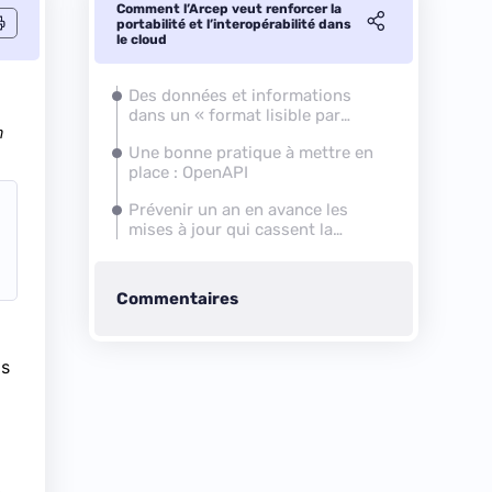
Comment l’Arcep veut renforcer la
portabilité et l’interopérabilité dans
le cloud
Des données et informations
dans un « format lisible par
n
ordinateur »
Une bonne pratique à mettre en
place : OpenAPI
Prévenir un an en avance les
mises à jour qui cassent la
rétrocompatibilité
Commentaires
is