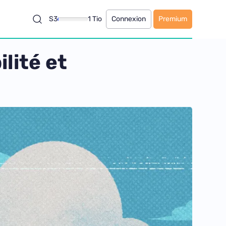
S3
1 Tio
Connexion
Premium
lité et