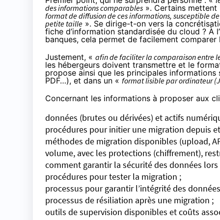
Premier point, qui ne surprendra personne : «
l
des informations comparables
». Certains mettent
format de diffusion de ces informations, susceptible de
petite taille
». Se dirige-t-on vers la concrétisat
fiche d’information standardisée du cloud ? À l’
banques, cela permet de facilement comparer l
Justement, «
afin de faciliter la comparaison entre l
les hébergeurs doivent transmettre et le format
propose ainsi que les principales informations 
PDF…), et dans un «
format lisible par ordinateur 
Concernant les informations à proposer aux clie
données (brutes ou dérivées) et actifs numériqu
procédures pour initier une migration depuis et 
méthodes de migration disponibles (upload, AP
volume, avec les protections (chiffrement), rest
comment garantir la sécurité des données lors d
procédures pour tester la migration ;
processus pour garantir l’intégrité des données 
processus de résiliation après une migration ;
outils de supervision disponibles et coûts assoc