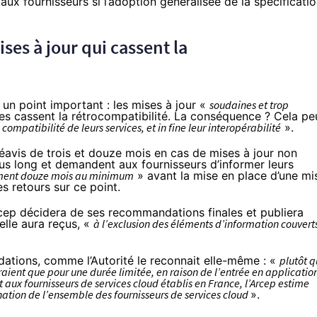
ux fournisseurs si l’adoption généralisée de la spécificati
ses à jour qui cassent la
 un point important : les mises à jour «
soudaines et trop
les cassent la rétrocompatibilité. La conséquence ? Cela pe
 compatibilité de leurs services, et in fine leur interopérabilité
».
éavis de trois et douze mois en cas de mises à jour non
plus long et demandent aux fournisseurs d’informer leurs
ement douze mois au minimum
» avant la mise en place d’une mi
s retours sur ce point.
Arcep décidera de ses recommandations finales et publiera
elle aura reçus, «
à l’exclusion des éléments d’information couvert
dations, comme l’Autorité le reconnait elle-même : «
plutôt 
aient que pour une durée limitée, en raison de l’entrée en applicatio
 aux fournisseurs de services cloud établis en France, l’Arcep estime
nation de l’ensemble des fournisseurs de services cloud
».