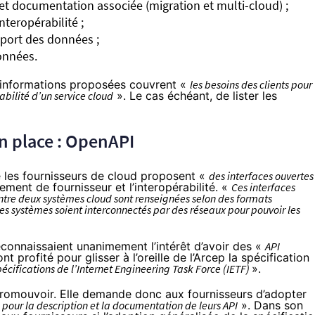
t documentation associée (migration et multi-cloud) ;
nteropérabilité ;
xport des données ;
onnées.
 informations proposées couvrent «
les besoins des clients pour
bilité d’un service cloud
». Le cas échéant, de lister les
n place : OpenAPI
e les fournisseurs de cloud proposent «
des interfaces ouvertes
ement de fournisseur et l’interopérabilité. «
Ces interfaces
entre deux systèmes cloud sont renseignées selon des formats
les systèmes soient interconnectés par des réseaux pour pouvoir les
reconnaissaient unanimement l’intérêt d’avoir des «
API
nt profité pour glisser à l’oreille de l’Arcep
la spécification
écifications de l’Internet Engineering Task Force (IETF)
».
romouvoir. Elle demande donc aux fournisseurs d’adopter
I pour la description et la documentation de leurs API
». Dans son