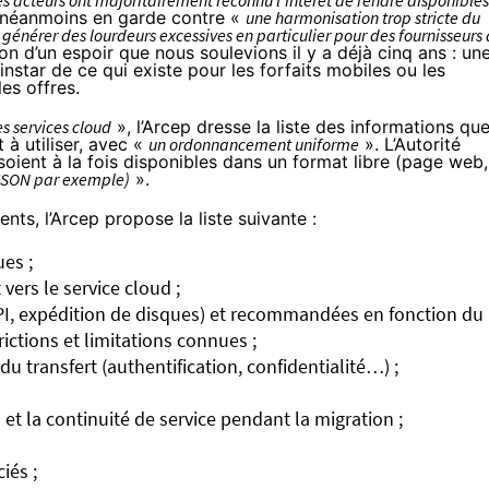
es acteurs ont majoritairement reconnu l’intérêt de rendre disponibles
 néanmoins en garde contre «
une harmonisation trop stricte du
 générer des lourdeurs excessives en particulier pour des fournisseurs
ion d’un espoir que nous soulevions il y a
déjà cinq ans
: un
instar de ce qui existe pour les forfaits mobiles ou les
es offres.
es services cloud
», l’Arcep dresse la liste des informations qu
 à utiliser, avec «
un ordonnancement uniforme
». L’Autorité
soient à la fois disponibles dans un format libre (page web,
(JSON par exemple)
».
nts, l’Arcep propose la liste suivante :
es ;
vers le service cloud ;
I, expédition de disques) et recommandées en fonction du
rictions et limitations connues ;
u transfert (authentification, confidentialité…) ;
et la continuité de service pendant la migration ;
iés ;