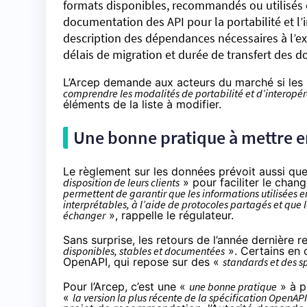
formats disponibles, recommandés ou utilisés e
documentation des API pour la portabilité et l’i
description des dépendances nécessaires à l’e
délais de migration et durée de transfert des d
L’Arcep demande aux acteurs du marché si les
comprendre les modalités de portabilité et d’interopéra
éléments de la liste à modifier.
Une bonne pratique à mettre e
Le règlement sur les données prévoit aussi qu
disposition de leurs clients
» pour faciliter le chang
permettent de garantir que les informations utilisées 
interprétables, à l’aide de protocoles partagés et que 
échanger
», rappelle le régulateur.
Sans surprise, les retours de l’année dernière 
disponibles, stables et documentées
». Certains en o
OpenAPI
, qui repose sur des «
standards et des sp
Pour l’Arcep, c’est une «
une bonne pratique
» à p
«
la version la plus récente de la spécification OpenAP