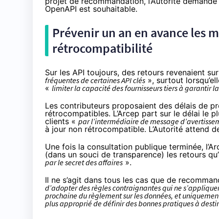
projet de recommandation, l’Autorité demande a
OpenAPI est souhaitable.
Prévenir un an en avance les mi
rétrocompatibilité
Sur les API toujours, des retours revenaient sur
fréquentes de certaines API clés
», surtout lorsqu’el
«
limiter la capacité des fournisseurs tiers à garantir la
Les contributeurs proposaient des délais de pr
rétrocompatibles. L’Arcep part sur le délai le 
clients «
par l’intermédiaire de message d’avertiss
à jour non rétrocompatible. L’Autorité attend de
Une fois la consultation publique terminée, l’
(dans un souci de transparence) les retours qu’
par le secret des affaires
».
Il ne s’agit dans tous les cas que de recomman
d’adopter des règles contraignantes qui ne s’appliquer
prochaine du
règlement sur les données
, et uniquement
plus approprié de définir des bonnes pratiques à desti