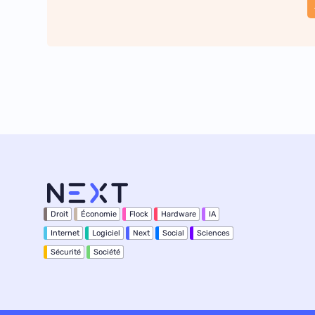
Droit
Économie
Flock
Hardware
IA
Internet
Logiciel
Next
Social
Sciences
Sécurité
Société