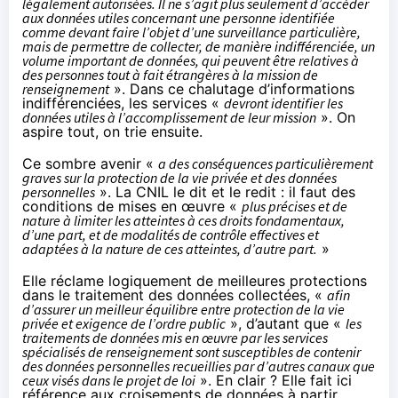
légalement autorisées. Il ne s’agit plus seulement d’accéder
aux données utiles concernant une personne identifiée
comme devant faire l’objet d’une surveillance particulière,
mais de permettre de collecter, de manière indifférenciée, un
volume important de données, qui peuvent être relatives à
des personnes tout à fait étrangères à la mission de
renseignement
». Dans ce chalutage d’informations
indifférenciées, les services «
devront identifier les
données utiles à l’accomplissement de leur mission
». On
aspire tout, on trie ensuite.
Ce sombre avenir «
a des conséquences particulièrement
graves sur la protection de la vie privée et des données
personnelles
». La CNIL le dit et le redit : il faut des
conditions de mises en œuvre «
plus précises et de
nature à limiter les atteintes à ces droits fondamentaux,
d’une part, et de modalités de contrôle effectives et
adaptées à la nature de ces atteintes, d’autre part.
»
Elle réclame logiquement de meilleures protections
dans le traitement des données collectées, «
afin
d’assurer un meilleur équilibre entre protection de la vie
privée et exigence de l’ordre public
», d’autant que «
les
traitements de données mis en œuvre par les services
spécialisés de renseignement sont susceptibles de contenir
des données personnelles recueillies par d’autres canaux que
ceux visés dans le projet de loi
». En clair ? Elle fait ici
référence aux croisements de données à partir