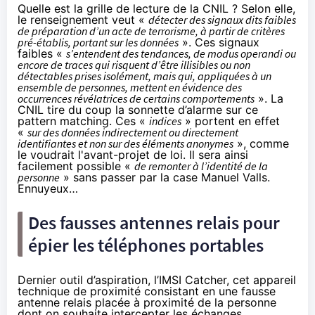
Quelle est la grille de lecture de la CNIL ? Selon elle,
le renseignement veut «
détecter des signaux dits faibles
de préparation d’un acte de terrorisme, à partir de critères
pré-établis, portant sur les données
». Ces signaux
faibles «
s’entendent des tendances, de modus operandi ou
encore de traces qui risquent d’être illisibles ou non
détectables prises isolément, mais qui, appliquées à un
ensemble de personnes, mettent en évidence des
occurrences révélatrices de certains comportements
». La
CNIL tire du coup la sonnette d’alarme sur ce
pattern matching. Ces «
indices
» portent en effet
«
sur des données indirectement ou directement
identifiantes et non sur des éléments anonymes
», comme
le voudrait l'avant-projet de loi. Il sera ainsi
facilement possible «
de remonter à l’identité de la
personne
» sans passer par la case Manuel Valls.
Ennuyeux…
Des fausses antennes relais pour
épier les téléphones portables
Dernier outil d’aspiration, l’IMSI Catcher, cet appareil
technique de proximité consistant en une fausse
antenne relais placée à proximité de la personne
dont on souhaite intercepter les échanges