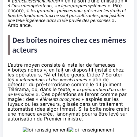
«
particulièrement intrusif »
en raison d’une utilisation «
à l’insu des opérateurs, sur leurs propres systèmes
». Pire
encore, «
les garanties prévues pour préserver les droits et
libertés fondamentaux ne sont pas suffisantes pour justifier
une telle ingérence dans la vie privée des personnes
».
Ambiance.
Des boîtes noires chez ces mêmes
acteurs
L’autre moyen consiste à installer de fameuses
« boîtes noires », en fait un dispositif installé chez
les opérateurs, FAI et hébergeurs. L’idée ? Scruter
les «
informations et documents traités
» afin de
détecter du pré-terrorisme comme le dit joliment
Télérama
, ou, dans le texte, «
la préparation d’un acte
de terrorisme
». Ces opérations se feront comme par
magie : des «
éléments anonymes
» aspirés sur les
tuyaux ou les serveurs, glissés dans un traitement
automatisé (des algorithmes). Si la boîte noire craint
une menace avérée, l’anonymat pourra être levé sur
autorisation du Premier ministre.