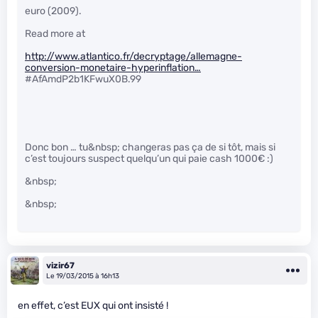
euro (2009).
Read more at
http://www.atlantico.fr/decryptage/allemagne-
conversion-monetaire-hyperinflation…
#AfAmdP2b1KFwuX0B.99
Donc bon … tu&nbsp; changeras pas ça de si tôt, mais si
c’est toujours suspect quelqu’un qui paie cash 1000€ :)
&nbsp;
&nbsp;
vizir67
Le 19/03/2015 à 16h13
en effet, c’est EUX qui ont insisté !