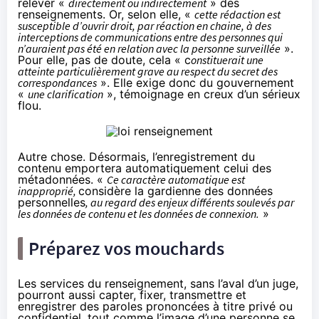
relever «
directement ou indirectement
» des
renseignements. Or, selon elle, «
cette rédaction est
susceptible d’ouvrir droit, par réaction en chaine, à des
interceptions de communications entre des personnes qui
n’auraient pas été en relation avec la personne surveillée
».
Pour elle, pas de doute, cela « c
onstituerait une
atteinte particulièrement grave au respect du secret des
correspondances
». Elle exige donc du gouvernement
«
une clarification
», témoignage en creux d’un sérieux
flou.
Autre chose. Désormais, l’enregistrement du
contenu emportera automatiquement celui des
métadonnées. «
Ce caractère automatique est
inapproprié,
considère la gardienne des données
personnelles
, au regard des enjeux différents soulevés par
les données de contenu et les données de connexion.
»
Préparez vos mouchards
Les services du renseignement, sans l’aval d’un juge,
pourront aussi capter, fixer, transmettre et
enregistrer des paroles prononcées à titre privé ou
confidentiel, tout comme l’image d’une personne se