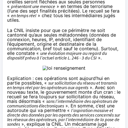
oreilles seront fléchées aux seules personnes
«
présentant une menace
» en termes de terrorisme
(l’une des sept finalités précitées). Le recueil se fera
«
en temps réel
» chez tous les intermédiaires jugés
utiles.
La CNIL insiste pour que ce périmètre ne soit
cantonné qu’aux seules métadonnées (données de
connexion, heures, IP, endroit, identifiant de
l’équipement, origine et destinataire de la
communication, bref tout sauf le contenu). Surtout,
elle constate «
une évolution majeure au regard du
dispositif prévu à l’actuel
article L. 246 - 3 du CSI
».
Explication : ces opérations sont aujourd’hui en
partie possibles, «
sur sollicitation du réseau et transmis
en temps réel par les opérateurs aux agents
». Avec son
nouveau texte, le gouvernement monte d’un cran : le
recueil se fera toujours sur sollicitation du réseau,
mais désormais «
sans l’intermédiaire des opérateurs de
communications électroniques
». En somme, c’est une
autoroute qui va permettre «
l’aspiration massive et
directe des données par les agents des services concernés sur
les réseaux des opérateurs, par l’intermédiaire de la pose de
sondes
», explique la CNIL. Un mécanisme jugé