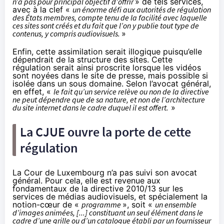
n’a pas pour principal objectif d’offrir
» de tels services,
avec à la clef «
un énorme défi aux autorités de régulation
des États membres, compte tenu de la facilité avec laquelle
ces sites sont créés et du fait que l’on y publie tout type de
contenus, y compris audiovisuels.
»
Enfin, cette assimilation serait illogique puisqu’elle
dépendrait de la structure des sites. Cette
régulation serait ainsi proscrite lorsque les vidéos
sont noyées dans le site de presse, mais possible si
isolée dans un sous domaine. Selon l’avocat général,
en effet, «
le fait qu’un service relève ou non de la directive
ne peut dépendre que de sa nature, et non de l’architecture
du site internet dans le cadre duquel il est offert.
»
La CJUE ouvre la porte de cette
régulation
La Cour de Luxembourg n’a pas suivi son avocat
général. Pour cela, elle est revenue aux
fondamentaux de la directive 2010/13 sur les
services de médias audiovisuels, et spécialement la
notion-cœur de «
programme
», soit «
un ensemble
d’images animées, [...] constituant un seul élément dans le
cadre d’une grille ou d’un catalogue établi par un fournisseur