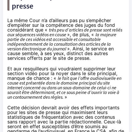
presse
La même Cour n’a d’ailleurs pas pu s’empêcher
d’empiéter sur la compétence des juges du fond
considérant que «
très peu d’articles de presse sont reliés
aux séquences vidéos en cause
», de plus, «
la majeure
partie de ces vidéos est accessible et consultable
indépendamment de la consultation des articles de la
version électronique du journal
». Ainsi, le service en
cause semble, à ses yeux, distinct des autres
services offerts par le site de presse.
Et aux resquilleurs qui voudraient supprimer leur
section vidéo pour la noyer dans le site principal,
manque de chance : «
le fait que l’offre audiovisuelle en
cause est présentée dans le domaine principal du site
Internet concerné ou dans un sous-domaine de celui-ci ne
saurait être déterminant, et ce sous peine d’ouvrir la voie à
un contournement des règles.
»
Cette décision devrait avoir des effets importants
pour les sites de presse qui maximisent leurs
statistiques de fréquentation avec des contenus
sans rapport avec la partie rédactionnelle. Ceux-là
seront en effet susceptibles d’être soumis au
gendarme de l’audiovisuel, en France le CSA, afin de