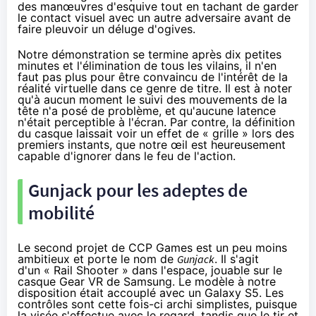
des manœuvres d'esquive tout en tachant de garder
le contact visuel avec un autre adversaire avant de
faire pleuvoir un déluge d'ogives.
Notre démonstration se termine après dix petites
minutes et l'élimination de tous les vilains, il n'en
faut pas plus pour être convaincu de l'intérêt de la
réalité virtuelle dans ce genre de titre. Il est à noter
qu'à aucun moment le suivi des mouvements de la
tête n'a posé de problème, et qu'aucune latence
n'était perceptible à l'écran. Par contre, la définition
du casque laissait voir un effet de « grille » lors des
premiers instants, que notre œil est heureusement
capable d'ignorer dans le feu de l'action.
Gunjack pour les adeptes de
mobilité
Le second projet de CCP Games est un peu moins
ambitieux et porte le nom de
Gunjack
. Il s'agit
d'un « Rail Shooter » dans l'espace, jouable sur le
casque Gear VR de Samsung. Le modèle à notre
disposition était accouplé avec un
Galaxy S5
. Les
contrôles sont cette fois-ci archi simplistes, puisque
la visée s'effectue avec le regard, tandis que le tir et