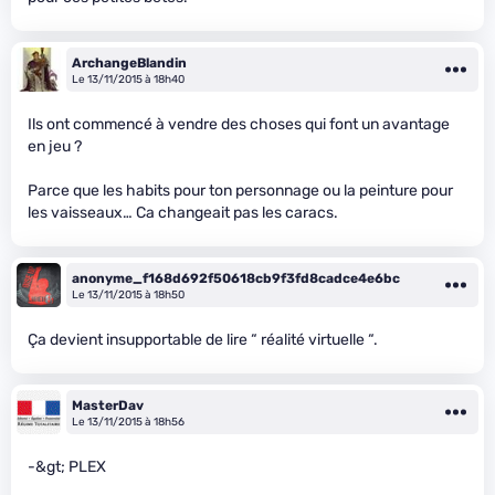
ArchangeBlandin
Le 13/11/2015 à 18h40
Ils ont commencé à vendre des choses qui font un avantage
en jeu ?
Parce que les habits pour ton personnage ou la peinture pour
les vaisseaux… Ca changeait pas les caracs.
anonyme_f168d692f50618cb9f3fd8cadce4e6bc
Le 13/11/2015 à 18h50
Ça devient insupportable de lire “ réalité virtuelle “.
MasterDav
Le 13/11/2015 à 18h56
-&gt; PLEX