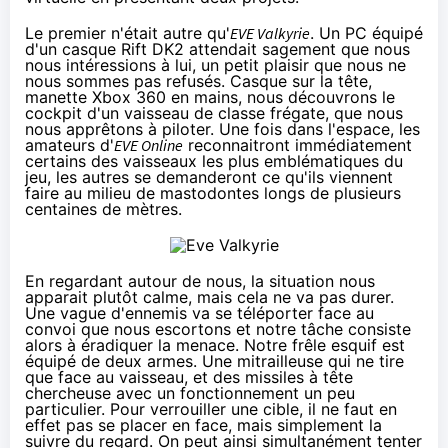
Le premier n'était autre qu'
EVE Valkyrie
. Un PC équipé
d'un casque Rift DK2 attendait sagement que nous
nous intéressions à lui, un petit plaisir que nous ne
nous sommes pas refusés. Casque sur la tête,
manette Xbox 360 en mains, nous découvrons le
cockpit d'un vaisseau de classe frégate, que nous
nous apprêtons à piloter. Une fois dans l'espace, les
amateurs d'
EVE Online
reconnaitront immédiatement
certains des vaisseaux les plus emblématiques du
jeu, les autres se demanderont ce qu'ils viennent
faire au milieu de mastodontes longs de plusieurs
centaines de mètres.
En regardant autour de nous, la situation nous
apparait plutôt calme, mais cela ne va pas durer.
Une vague d'ennemis va se téléporter face au
convoi que nous escortons et notre tâche consiste
alors à éradiquer la menace. Notre frêle esquif est
équipé de deux armes. Une mitrailleuse qui ne tire
que face au vaisseau, et des missiles à tête
chercheuse avec un fonctionnement un peu
particulier. Pour verrouiller une cible, il ne faut en
effet pas se placer en face, mais simplement la
suivre du regard. On peut ainsi simultanément tenter