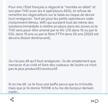
Pour moi, l’Etat français a négocié la “montée en débit” et
son plan THD avec les 4 opérateurs ADSL et refuse de
remettre les négociations sur la table au risque de devoir
tout renégocier. Tant pis pour les petits opérateurs radio
(notamment Wimax, Wifi) qui auraient tout de même des
solutions immédiate à mettre en place dans les zones où le
THD sera peut-être amené par la 4G-LTE dans 10 ou par le
DSL dans 15 ans ou par la fibre FTTH dans 20 ans (2022 est
devenu illusoir dorénavant).
Je n’ai pas dit qu’il faut renégocier. Je dis simplement que
menacer d’un coté et faire des cadeaux de l’autre ce n’est
pas le plus productif/constructif.
Si on me dit : je te fous une baffe parce que tu m’insulte
mais que je te donne 1000€ si tu me dis bonjour demain
matin…
Résultat tu as peut être la baffe mais t’as les 1000€
24
(très simpliste mais ça me fait penser à ça)