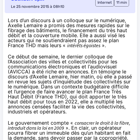
Internet
11 min
Le 25 novembre 2015 à 08h10
Lors d’un discours à un colloque sur le numérique,
Axelle Lemaire a promis des mesures rapides sur le
fibrage des bâtiments, le financement du très haut
débit et la couverture mobile. Elle a aussi visé les
acteurs qui ne soutiendraient pas assez le plan
France THD mais leurs «
intérêts égoïstes
».
Ce début de semaine, le dernier colloque de
l’Association des villes et collectivités pour les
communications électroniques et l’
audiovisuel
(AVICCA) a été riche en annonces. En témoigne le
discours d’Axelle Lemaire, hier matin, où elle a passé
en revue les sujets d’inquiétude des collectivités sur
le numérique. Dans un contexte budgétaire difficile
et l’urgence de faire avancer le plan France Très
Haut Débit (France THD), qui doit apporter le très
haut débit pour tous en 2022, elle a multiplié les
annonces censées faciliter la vie des collectivités,
industriels et opérateurs.
Le gouvernement compte «
consacrer le
droit à
la fibre
,
introduit dans la loi en 2009
». En clair, un opérateur
pourra fibrer un immeuble dès qu’un habitant en fait
la demande, sans devoir passer par la copropriété.