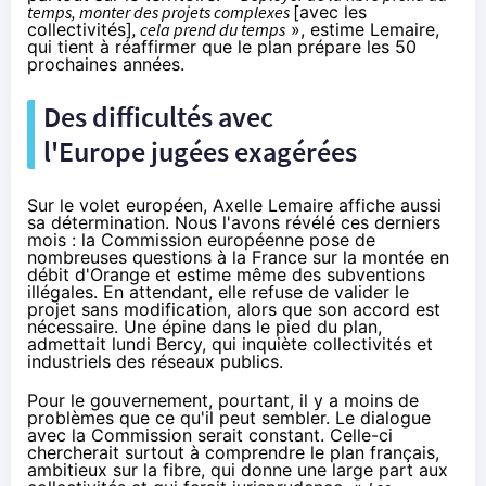
temps, monter des projets complexes
[avec les
collectivités]
, cela prend du temps
», estime Lemaire,
qui tient à réaffirmer que le plan prépare les 50
prochaines années.
Des difficultés avec
l'Europe jugées exagérées
Sur le volet européen, Axelle Lemaire affiche aussi
sa détermination.
Nous l'avons révélé
ces derniers
mois : la Commission européenne pose de
nombreuses questions à la France sur la montée en
débit d'
Orange
et estime même des subventions
illégales. En attendant, elle refuse de valider le
projet sans modification, alors que son accord est
nécessaire. Une épine dans le pied du plan,
admettait lundi Bercy,
qui inquiète collectivités et
industriels
des réseaux publics.
Pour le gouvernement, pourtant, il y a moins de
problèmes que ce qu'il peut sembler. Le dialogue
avec la Commission serait constant. Celle-ci
chercherait surtout à comprendre le plan français,
ambitieux sur
la fibre,
qui donne une large part aux