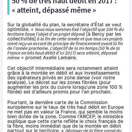
50 % de très haut débit en 2017 :
« atteint, dépassé même »
Sur la globalité du plan, la secrétaire d'État se veut
optimiste.
«
Nous nous sommes fixé l’objectif que 100 % du
territoire fasse l’objet d’un projet déposé
[à Bercy par les
collectivités]
à la fin de cette année et que tous ces projets
aient reçu un accord de principe de financement avant la fin
de l’année prochaine. L’objectif de la mi-temps (50 % de la
France en très haut débit d’ici 2017) sera atteint, dépassé
même
» promet Axelle Lemaire.
Cet objectif intermédiaire sera notamment atteint
grâce à la montée en débit et aux investissements
des opérateurs privés en zone dense (
voir notre
analyse
). Le décret sur les zones fibrées (pour
augmenter les prix du cuivre
lorsqu'une zone 100 %
fibrée) est d'ailleurs promis pour l'an prochain.
Pourtant,
la dernière carte de la Commission
européenne
sur le taux de très haut débit en Europe
ne met pas en valeur la France, qui semble la moins
bien dotée de la zone. Comme l'ARCEP, le ministère
explique que cette carte reflète le choix français de
la fibre
, moins immédiat que de la montée en débit
partout sur le territoire.
«
Déployer de
la fibre
prend du