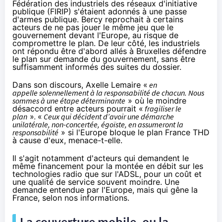
Fédération des industriels des réseaux d'initiative
publique (FIRIP) s'étaient adonnés à une passe
d'armes publique. Bercy reprochait à certains
acteurs de ne pas jouer le même jeu que le
gouvernement devant l'Europe, au risque de
compromettre le plan. De leur côté, les industriels
ont répondu être d'abord allés à Bruxelles défendre
le plan sur demande du gouvernement, sans être
suffisamment informés des suites du dossier.
Dans son discours, Axelle Lemaire «
en
appelle
solennellement à la responsabilité de chacun. Nous
sommes à une étape déterminante
» où le moindre
désaccord entre acteurs pourrait «
fragiliser le
plan
»
.
«
Ceux qui décident d’avoir une démarche
unilatérale, non-concertée, égoïste, en assumeront la
responsabilité
» si l'Europe bloque le plan France THD
à cause d'eux, menace-t-elle.
Il s'agit notamment d'acteurs qui demandent le
même financement pour la montée en débit sur les
technologies radio que sur l'ADSL, pour un coût et
une qualité de service souvent moindre. Une
demande entendue par l'Europe, mais qui gêne la
France, selon nos informations.
La couverture mobile, ou la