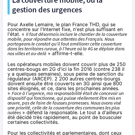
gestion des urgences
Pour Axelle Lemaire, le plan France THD, qui se
concentre sur l'Internet fixe, n'est plus suffisant en
l'état.
«
Il faut désormais inclure le chantier de la couverture
mobile, pour répondre aux attentes des Français. Nous
partageons le constat qu’il faut améliorer cette couverture
dans les territoires ruraux, à l’heure où la
4G
se déploie dans
nos villes et au-delà
» affirme-t-elle.
Les opérateurs mobiles doivent couvrir plus de 250
centres-bougs en 2G d'ici la fin 2016 (
contre 238 il
y a quelques semaines
), sous peine de sanction du
régulateur (ARCEP). 2 200 autres centres-bourgs
doivent ensuite être couverts en 3G ainsi que 800
sites éloignés, et ce, dans les prochaines années.
«
Face à l’urgence, ma responsabilité était de concevoir un
dispositif qui fonctionne, qui puisse réellement être mis en
œuvre, pas de faire de fausses promesses. Nous avons visé
une priorité, celle de la couverture des communes les plus
isolées
» défend la responsable. Le tout a d'ailleurs
été décidé très rapidement, au point de bousculer
certaines collectivités.
Pour les collectivités et parlementaires, dont ceux