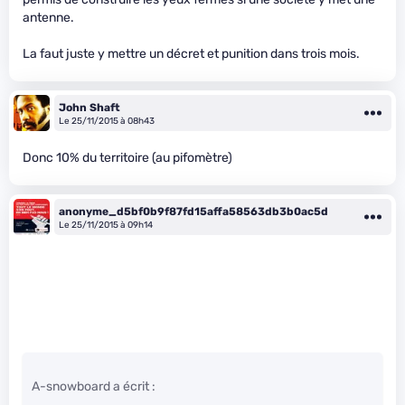
antenne.
La faut juste y mettre un décret et punition dans trois mois.
John Shaft
Le 25/11/2015 à 08h43
Donc 10% du territoire (au pifomètre)
anonyme_d5bf0b9f87fd15affa58563db3b0ac5d
Le 25/11/2015 à 09h14
A-snowboard a écrit :