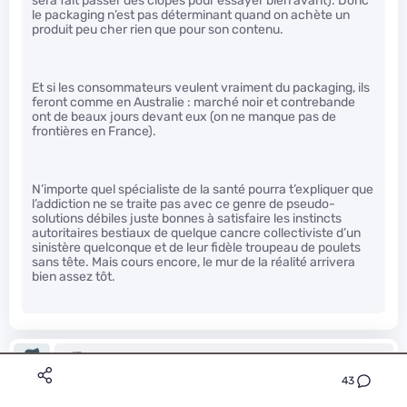
sera fait passer des clopes pour essayer bien avant). Donc
le packaging n’est pas déterminant quand on achète un
produit peu cher rien que pour son contenu.
Et si les consommateurs veulent vraiment du packaging, ils
feront comme en Australie : marché noir et contrebande
ont de beaux jours devant eux (on ne manque pas de
frontières en France).
N’importe quel spécialiste de la santé pourra t’expliquer que
l’addiction ne se traite pas avec ce genre de pseudo-
solutions débiles juste bonnes à satisfaire les instincts
autoritaires bestiaux de quelque cancre collectiviste d’un
sinistère quelconque et de leur fidèle troupeau de poulets
sans tête. Mais cours encore, le mur de la réalité arrivera
bien assez tôt.
sr17
Le 27/12/2015 à 16h27
43