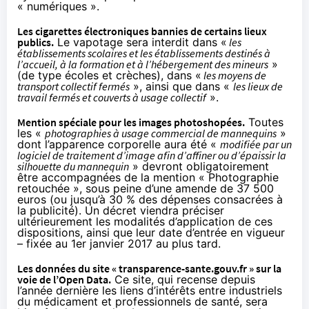
« numériques ».
Les cigarettes électroniques bannies de certains lieux
publics.
Le vapotage sera interdit dans «
les
établissements scolaires et les établissements destinés à
l’accueil, à la formation et à l’hébergement des mineurs
»
(de type écoles et crèches), dans «
les moyens de
transport collectif fermés
», ainsi que dans «
les lieux de
travail fermés et couverts à usage collectif
».
Mention spéciale pour les images photoshopées.
Toutes
les «
photographies à usage commercial de mannequins
»
dont l’apparence corporelle aura été «
modifiée par un
logiciel de traitement d’image afin d’affiner ou d’épaissir la
silhouette du mannequin
» devront obligatoirement
être accompagnées de la mention « Photographie
retouchée », sous peine d’une amende de 37 500
euros (ou jusqu’à 30 % des dépenses consacrées à
la publicité). Un décret viendra préciser
ultérieurement les modalités d’application de ces
dispositions, ainsi que leur date d’entrée en vigueur
– fixée au 1er janvier 2017 au plus tard.
Les données du site « transparence-sante.gouv.fr » sur la
voie de l’Open Data.
Ce site, qui recense depuis
l’année dernière les liens d’intérêts entre industriels
du médicament et professionnels de santé
, sera