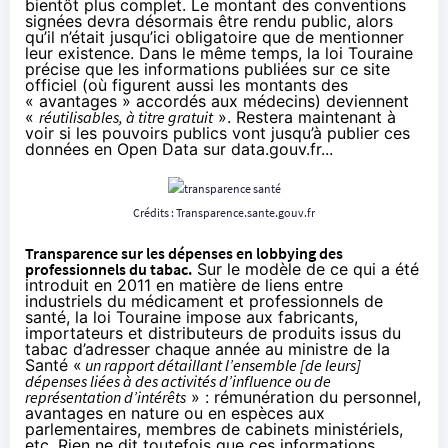
bientôt plus complet. Le montant des conventions
signées devra désormais être rendu public, alors
qu’il n’était jusqu’ici obligatoire que de mentionner
leur existence. Dans le même temps, la loi Touraine
précise que les informations publiées sur ce site
officiel (où figurent aussi les montants des
« avantages » accordés aux médecins) deviennent
«
réutilisables, à titre gratuit
». Restera maintenant à
voir si les pouvoirs publics vont jusqu’à publier ces
données en Open Data sur data.gouv.fr...
Crédits :
Transparence.sante.gouv.fr
Transparence sur les dépenses en lobbying des
professionnels du tabac.
Sur le modèle de ce qui a été
introduit en 2011 en matière de liens entre
industriels du médicament et professionnels de
santé, la loi Touraine impose aux fabricants,
importateurs et distributeurs de produits issus du
tabac d’adresser chaque année au ministre de la
Santé «
un rapport détaillant l’ensemble [de leurs]
dépenses liées à des activités d’influence ou de
représentation d’intérêts
» : rémunération du personnel,
avantages en nature ou en espèces aux
parlementaires, membres de cabinets ministériels,
etc. Rien ne dit toutefois que ces informations