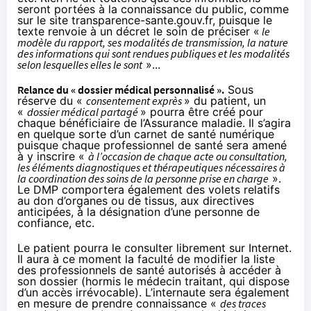
seront portées à la connaissance du public, comme
sur le site transparence-sante.gouv.fr, puisque le
texte renvoie à un décret le soin de préciser «
le
modèle du rapport, ses modalités de transmission, la nature
des informations qui sont rendues publiques et les modalités
selon lesquelles elles le sont
»...
Relance du « dossier médical personnalisé ».
Sous
réserve du «
consentement exprès
» du patient, un
«
dossier médical partagé
» pourra être créé pour
chaque bénéficiaire de l’Assurance maladie. Il s’agira
en quelque sorte d’un carnet de santé numérique
puisque chaque professionnel de santé sera amené
à y inscrire «
à l’occasion de chaque acte ou consultation,
les éléments diagnostiques et thérapeutiques nécessaires à
la coordination des soins de la personne prise en charge
».
Le DMP comportera également des volets relatifs
au don d’organes ou de tissus, aux directives
anticipées, à la désignation d’une personne de
confiance, etc.
Le patient pourra le consulter librement sur Internet.
Il aura à ce moment la faculté de modifier la liste
des professionnels de santé autorisés à accéder à
son dossier (hormis le médecin traitant, qui dispose
d’un accès irrévocable). L’internaute sera également
en mesure de prendre connaissance «
des traces