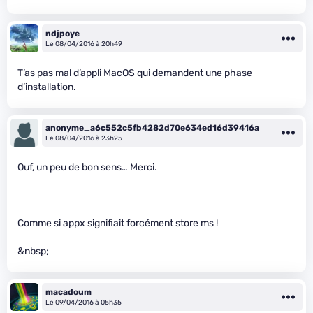
ndjpoye
Le 08/04/2016 à 20h49
T’as pas mal d’appli MacOS qui demandent une phase
d’installation.
anonyme_a6c552c5fb4282d70e634ed16d39416a
Le 08/04/2016 à 23h25
Ouf, un peu de bon sens… Merci.
Comme si appx signifiait forcément store ms !
&nbsp;
macadoum
Le 09/04/2016 à 05h35