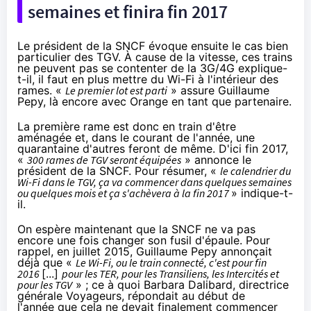
semaines et finira fin 2017
Le président de la SNCF évoque ensuite le cas bien
particulier des TGV. À cause de la vitesse, ces trains
ne peuvent pas se contenter de la 3G/
4G
explique-
t-il, il faut en plus mettre du Wi-Fi à l'intérieur des
rames. «
Le premier lot est parti
» assure Guillaume
Pepy, là encore avec
Orange
en tant que partenaire.
La première rame est donc en train d'être
aménagée et, dans le courant de l'année, une
quarantaine d'autres feront de même. D'ici fin 2017,
«
300 rames de TGV seront équipées
» annonce le
président de la SNCF. Pour résumer, «
le calendrier du
Wi-Fi dans le TGV, ça va commencer dans quelques semaines
ou quelques mois et ça s'achèvera à la fin 2017
» indique-t-
il.
On espère maintenant que la SNCF ne va pas
encore une fois changer son fusil d'épaule. Pour
rappel,
en juillet 2015
, Guillaume Pepy annonçait
déjà que «
Le Wi-Fi, ou le train connecté, c'est pour fin
2016
[...]
pour les TER, pour les Transiliens, les Intercités et
pour les TGV
» ; ce à quoi Barbara Dalibard, directrice
générale Voyageurs,
répondait au début de
l'année
que cela ne devait finalement commencer