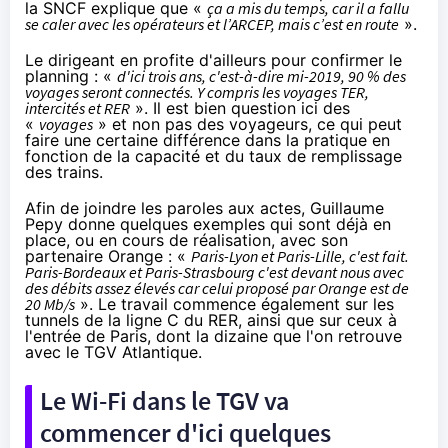
la SNCF explique que «
ça a mis du temps, car il a fallu
se caler avec les opérateurs et l’ARCEP, mais c’est en route
».
Le dirigeant en profite d'ailleurs pour confirmer le
planning : «
d'ici trois ans, c'est-à-dire mi-2019, 90 % des
voyages seront connectés. Y compris les voyages TER,
intercités et RER
». Il est bien question ici des
«
voyages
» et non pas des voyageurs, ce qui peut
faire une certaine différence dans la pratique en
fonction de la capacité et du taux de remplissage
des trains.
Afin de joindre les paroles aux actes, Guillaume
Pepy donne
quelques exemples qui sont déjà en
place
, ou en cours de réalisation, avec son
partenaire
Orange
: «
Paris-Lyon et Paris-Lille, c'est fait.
Paris-Bordeaux et Paris-Strasbourg c'est devant nous avec
des débits assez élevés car celui proposé par
Orange
est de
20 Mb/s
». Le travail commence également sur les
tunnels de la ligne C du RER, ainsi que sur ceux à
l'entrée de Paris, dont la dizaine que l'on retrouve
avec le TGV Atlantique.
Le Wi-Fi dans le TGV va
commencer d'ici quelques