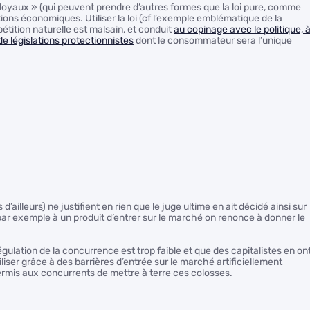
loyaux » (qui peuvent prendre d’autres formes que la loi pure, comme
tions économiques. Utiliser la loi (cf l’exemple emblématique de la
étition naturelle est malsain, et conduit
au copinage avec le politique, 
de législations protectionnistes
dont le consommateur sera l’unique
illeurs) ne justifient en rien que le juge ultime en ait décidé ainsi sur
ar exemple à un produit d’entrer sur le marché on renonce à donner le
égulation de la concurrence est trop faible et que des capitalistes en on
biliser grâce à des barrières d’entrée sur le marché artificiellement
ermis aux concurrents de mettre à terre ces colosses.