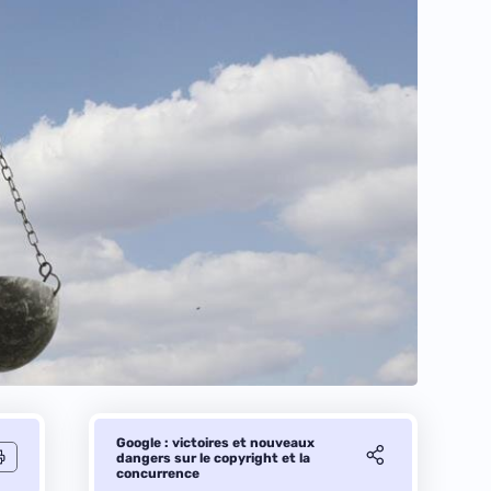
Google : victoires et nouveaux
dangers sur le copyright et la
concurrence