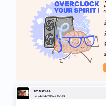
r
s
q
tmtisfree
Le 24/04/2016 à 16h38