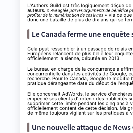
L'Authors Guild est très logiquement
déçue de 
auteurs. «
Aveuglée par les arguments de bénéfice pub
profiter de la numérisation de ces livres
» via ce que 
donc une bataille de plus de dix ans qui se term
Le Canada ferme une enquête s
Cela peut ressembler à un passage de relais en
Européens relancent de plus belle leur enquêt
officiellement
la sienne, débutée en 2013.
Le bureau en charge de la concurrence a affirmé
concurrentielle dans les activités de Google,
recherche. Pour le Canada, Google le modifie bie
pratique dérangeante date du début de l'enquête
Elle concernait AdWords, le service d'enchères 
empêché ses clients d'obtenir des publicités 
supprimer cette limite pendant les cinq ans à 
officiellement content de cette décision. Malgré
de même toujours vigilant sur les pratiques à v
Une nouvelle attaque de News