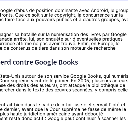
ogle d’abus de position dominante avec Android,
le grou
fronts. Que ce soit sur le copyright, la concurrence sur la
ois faire face aux pouvoirs publics et à d’autres groupes, av
gagner sa bataille sur la numérisation des livres par Google
nada arrête, lui, son enquête sur d'éventuelles pratiques
urrence affirme ne pas avoir trouvé. Enfin, en Europe, le
e de contenus de tiers dans son moteur de recherche.
perd contre Google Books
tats-Unis autour de son service Google Books, qui numéri
a Cour suprême
vient de légitimer
.
En 2005
, plusieurs acteurs
se des droits des auteurs), ont attaqué la bibliothèque de
chercher dans le texte des œuvres scannées, y compris celle
rait bien dans le cadre du « fair use » et servait l'intérêt
re dernier, avant que la Cour suprême ne fasse de même le 
a plus haute juridiction américaine ayant débouté
ent reste donc actif : Google peut continuer à scanner les