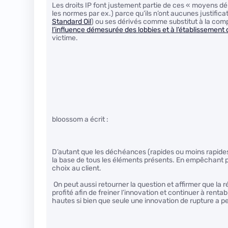
Les droits IP font justement partie de ces « moyens dé
les normes par ex.) parce qu’ils n’ont aucunes justifica
Standard Oil
) ou ses dérivés comme substitut à la comp
l’influence démesurée des lobbies et à l’établissement 
victime.
bloossom a écrit :
D’autant que les déchéances (rapides ou moins rapides d’a
la base de tous les éléments présents. En empêchant p
choix au client.
On peut aussi retourner la question et affirmer que la r
profité afin de freiner l’innovation et continuer à renta
hautes si bien que seule une innovation de rupture a p