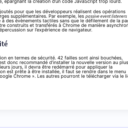
e, épargnant la création d’un code JavaScript trop lourd.
outés pour que les développeurs réalisent des opérations
harges supplémentaires. Par exemple, les
passive event listeners
 à des évènements tactiles sans que le défilement de la p
tre construits et transférés à Chrome de manière asynchro
répercussion sur l’expérience de navigateur.
ité
ion en termes de sécurité.
42 failles sont ainsi bouchées
,
 est donc recommandé d’installer la nouvelle version au plu
ieurs jours, il devra être redémarré pour appliquer la
on est prête à être installée, il faut se rendre dans le menu
oogle Chrome ». Les autres pourront le télécharger via le l