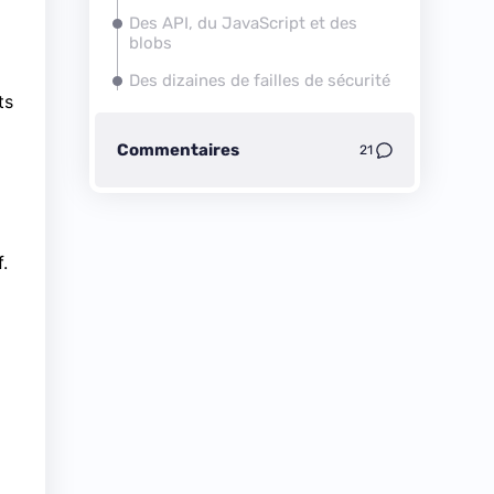
Des API, du JavaScript et des
blobs
Des dizaines de failles de sécurité
ts
Commentaires
21
.