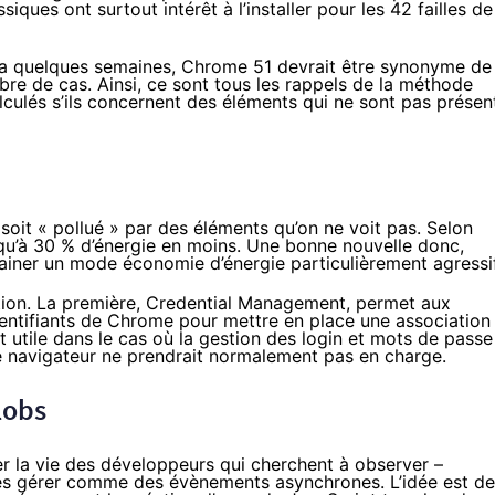
siques ont surtout intérêt à l’installer pour les 42 failles de
y a quelques semaines
, Chrome 51 devrait être synonyme de
e de cas. Ainsi, ce sont tous les rappels de la méthode
culés s’ils concernent des éléments qui ne sont pas présen
oit « pollué » par des éléments qu’on ne voit pas. Selon
squ’à 30 % d’énergie en moins. Une bonne nouvelle donc,
iner un mode économie d’énergie particulièrement agressif
tion. La première, Credential Management, permet aux
dentifiants de Chrome pour mettre en place une association
nt utile dans le cas où la gestion des login et mots de passe
 le navigateur ne prendrait normalement pas en charge.
lobs
er la vie des développeurs qui cherchent à observer –
 les gérer comme des évènements asynchrones. L’idée est de