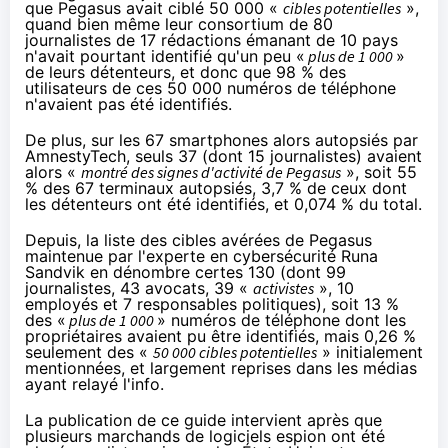
que Pegasus avait ciblé 50 000 «
cibles potentielles
»,
quand bien même leur consortium de 80
journalistes de 17 rédactions émanant de 10 pays
n'avait pourtant identifié
qu'un peu «
plus de 1 000
»
de leurs détenteurs, et donc que 98 % des
utilisateurs de ces 50 000 numéros de téléphone
n'avaient pas été identifiés.
De plus, sur les 67 smartphones alors autopsiés par
AmnestyTech, seuls 37 (dont 15 journalistes) avaient
alors «
montré des signes d'activité de Pegasus
», soit 55
% des 67 terminaux autopsiés, 3,7 % de ceux dont
les détenteurs ont été identifiés, et 0,074 % du total.
Depuis, la
liste des cibles avérées de Pegasus
maintenue par l'experte en cybersécurité
Runa
Sandvik
en dénombre certes 130 (dont 99
journalistes, 43 avocats, 39 «
activistes
», 10
employés et 7 responsables politiques), soit 13 %
des «
plus de 1 000
» numéros de téléphone dont les
propriétaires avaient pu être identifiés, mais 0,26 %
seulement des «
50 000 cibles potentielles
» initialement
mentionnées, et largement reprises dans les médias
ayant relayé l'info.
La publication de ce guide intervient après que
plusieurs marchands de logiciels espion ont été