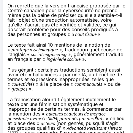
On regrette que la
version française
proposée par le
Centre canadien pour la cybersécurité ne prenne
même pas la peine de préciser qu'elle a semble-t-il
fait l'objet d'une traduction automatisée, voire
qu'elle n'aurait pas été vérifiée et validée, ce qui
poserait problème pour des conseils prodigués à
des personnes et groupes «
à haut risque
».
Le texte fait ainsi 10 mentions de la notion de
«
piratage psychologique
»,
traduction québécoise
de
l'anglais «
social engineering
», généralement traduite
en français par «
ingénierie sociale
».
Plus gênant : certaines traductions semblent aussi
avoir été « hallucinées » par une IA, au bénéfice de
termes et expressions inappropriées, telles que
«
collectivités
» à la place de «
communautés
» ou de
«
groupes
».
La francisation alourdit également inutilement le
texte par une féminisation systématique et
inappropriée de certains termes, à commencer par
la mention des «
auteures et auteurs de menace
persistante avancée (MPA) parrainés par des États
» en lieu
et place des «
acteurs
[non genrés, puisqu'il s'agit
des groupes qualifiés d' «
Advanced Persistant Threats
(
APT
)
», pour reprendre l'expression consacrée, ndlr]