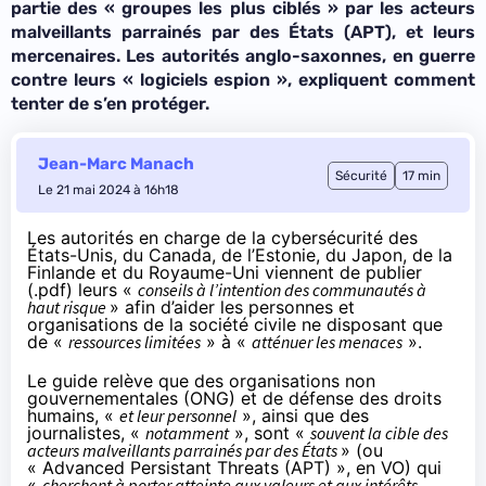
partie des « groupes les plus ciblés » par les acteurs
malveillants parrainés par des États
(APT)
, et leurs
mercenaires. Les autorités anglo-saxonnes, en guerre
contre leurs « logiciels espion », expliquent comment
tenter de s’en protéger.
Jean-Marc Manach
Sécurité
17 min
Le 21 mai 2024 à 16h18
Les autorités en charge de la cybersécurité des
États-Unis, du Canada, de l’Estonie, du Japon, de la
Finlande et du Royaume-Uni viennent de
publier
(
.pdf
) leurs «
conseils à l’intention des
communautés à
haut risque
» afin d’aider les personnes et
organisations de la société civile ne disposant que
de «
ressources limitées
» à «
atténuer les menaces
».
Le guide relève que des organisations non
gouvernementales (ONG) et de défense des droits
humains, «
et leur personnel
», ainsi que des
journalistes, «
notamment
», sont «
souvent la cible des
acteurs malveillants parrainés par des États
» (ou
« Advanced Persistant Threats (APT) », en VO) qui
«
cherchent à porter atteinte aux valeurs et aux intérêts