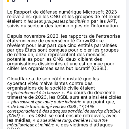
Le Rapport de défense numérique Microsoft 2023
relève
ainsi que les ONG et les groupes de réflexion
étaient «
les deux groupes les plus ciblés
» par les APT,
suivis du secteur des technologies de l’information.
Depuis novembre 2023, les
rapports
de l'entreprise
états-unienne de cybersécurité CrowdStrike
révèlent pour leur part que cinq entités parrainées
par des États sont connues pour cibler les groupes
de réflexion, onze représentent des menaces
potentielles pour les ONG, deux ciblent des
organisations dissidentes et une est connue pour
cibler les organismes sans but lucratif (OSBL).
Cloudflare a de son côté
constaté
que les
cyberactivités malveillantes contre des
organisations de la société civile étaient
«
généralement à la hausse
». Au cours du deuxième
trimestre de 2023, les OSBL auraient ainsi été
ciblés
«
plus souvent que toute autre industrie
» au point que,
«
de tout le trafic dirigé vers les OSBL, 17,14 %
correspondaient à des attaques par déni de service distribué
(DDoS)
». Les OSBL se sont ensuite
retrouvés
, avec
les médias, «
au deuxième rang, derrière l’industrie
métallurgique et minière
», des victimes d'attaques