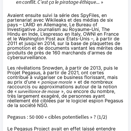
en conflit. C’est ça le piratage éthique...
»
Avaient ensuite suivi la série des
SpyFiles
, en
partenariat avec Wikileaks et des médias de six
pays – L’ARD en Allemagne, Le Bureau of
Investigative Journalism au Royaume-Uni, The
Hindu en Inde, L’espresso en Italy, OWNI en France
et le Washington Post aux États-Unis –,
à partir de
2011
et jusqu'en 2014, sur la base de plaquettes de
promotion et de documents vantant les mérites des
produits de près de 160 marchands d'armes de
cybersurveillance.
Les révélations Snowden, à partir de 2013, puis le
Projet Pegasus, à partir de 2021, ont certes
contribué à vulgariser ce business florissant, mais
au prix d'une «
panique morale
» et de nombreux
raccourcis ou approximations autour de la notion
de «
surveillance de masse
», ou encore du nombre,
très largement exagéré
, de personnes ayant
réellement été ciblées par le logiciel espion Pegasus
de la société NSO.
Pegasus : 50 000 « cibles potentielles » ? (1/2)
Le Pegasus Project avait en effet laissé entendre