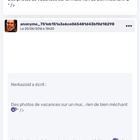
" />
anonyme_751eb151a3e6ce065481d43bf0d18298
Le 20/06/2016 à 13h20
Nerkazoid a écrit :
Des photos de vacances sur un mur… rien de bien méchant
" />