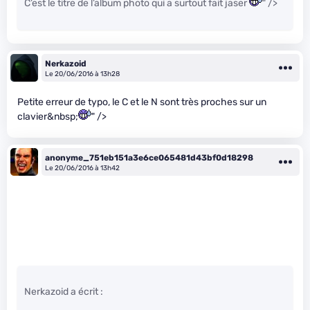
C’est le titre de l’album photo qui a surtout fait jaser
" />
Nerkazoid
Le 20/06/2016 à 13h28
Petite erreur de typo, le C et le N sont très proches sur un
clavier&nbsp;
" />
anonyme_751eb151a3e6ce065481d43bf0d18298
Le 20/06/2016 à 13h42
Nerkazoid a écrit :