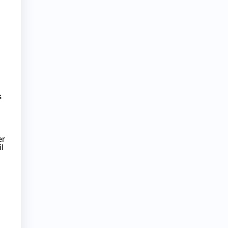
s
er
l