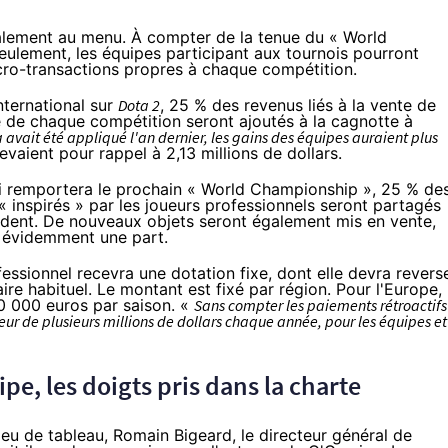
alement au menu. À compter de la tenue du « World
seulement, les équipes participant aux tournois pourront
cro-transactions propres à chaque compétition.
nternational sur
Dota 2
, 25 % des revenus liés à la vente de
ue de chaque compétition seront ajoutés à la cagnotte à
a avait été appliqué l'an dernier, les gains des équipes auraient plus
élevaient pour rappel à 2,13 millions de dollars.
ui remportera le prochain « World Championship », 25 % de
 inspirés » par les joueurs professionnels seront partagés
pendent. De nouveaux objets seront également mis en vente,
t évidemment une part.
fessionnel recevra une dotation fixe, dont elle devra revers
re habituel. Le montant est fixé par région. Pour l'Europe, i
0 000 euros par saison. «
Sans compter les paiements rétroactifs
eur de plusieurs millions de dollars chaque année, pour les équipes et
ipe, les doigts pris dans la charte
lieu de tableau, Romain Bigeard, le directeur général de