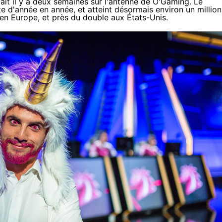
ait il y a deux semaines
sur l'antenne de O'Gaming
. Le
d'année en année, et atteint désormais environ un million
 en Europe, et près du double aux États-Unis.