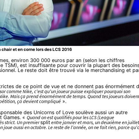
 chair et en corne lors des LCS 2016
ames, environ 300 000 euros par an (selon les chiffres
pe TSM), est insuffisante pour couvrir la plupart des besoin
ionnel. Le reste doit être trouvé via le merchandising et pa
 strictes de ce point de vue et ne donnent pas énormément 
nsor comme Nike, c'est qu'un joueur puisse expliquer pourquoi son
ike. Mais ça prend énormément de temps. Quand tes joueurs doiven
pétition, ça devient compliqué
».
esponsable des Unicorns of Love soulève aussi un autre
iot Games. «
Quand on est qualifiés pour les LCS (League
ès strict. Un premier
split
entre janvier et mars, un deuxième en juillet
n joue aussi en octobre. Le reste de l'année, on ne fait rien, parce qu'