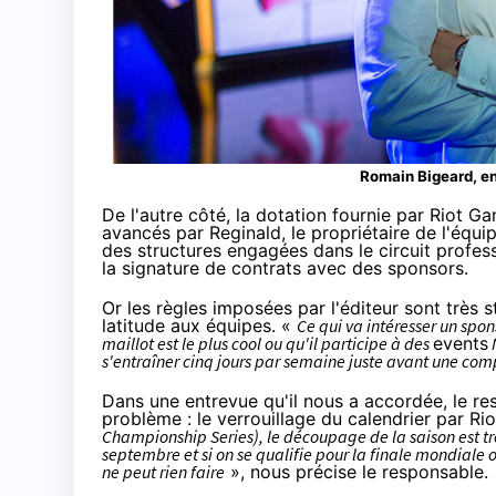
Romain Bigeard, en
De l'autre côté, la dotation fournie par Riot G
avancés par Reginald, le propriétaire de l'équi
des structures engagées dans le circuit profess
la signature de contrats avec des sponsors.
Or les règles imposées par l'éditeur sont très
latitude aux équipes. «
Ce qui va intéresser un spo
maillot est le plus cool ou qu'il participe à des
events
N
s'entraîner cinq jours par semaine juste avant une com
Dans une entrevue qu'il nous a accordée, le r
problème : le verrouillage du calendrier par R
Championship Series), le découpage de la saison est tr
septembre et si on se qualifie pour la finale mondiale o
ne peut rien faire
», nous précise le responsable.