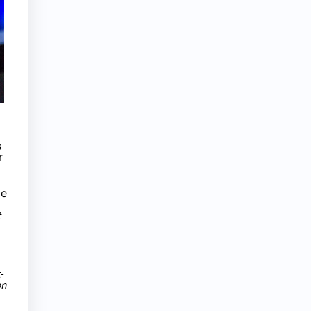
s
r
de
t
-
on