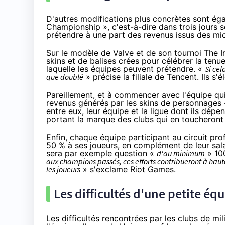
D'autres modifications plus concrètes sont ég
Championship », c'est-à-dire dans trois jours 
prétendre à une part des revenus issus des mi
Sur le modèle de Valve et de son tournoi The I
skins et de balises crées pour célébrer la ten
laquelle les équipes peuvent prétendre. «
Si cel
que doublé
» précise la filiale de Tencent. Ils s'
Pareillement, et à commencer avec l'équipe q
revenus générés par les skins de personnages «
entre eux, leur équipe et la ligue dont ils dé
portant la marque des clubs qui en toucheron
Enfin, chaque équipe participant au circuit pro
50 % à ses joueurs, en complément de leur salai
sera par exemple question «
d'au minimum
» 10
aux champions passés, ces efforts contribueront à haut
les joueurs
» s'exclame Riot Games.
Les difficultés d'une petite équ
Les difficultés rencontrées par les clubs de mi