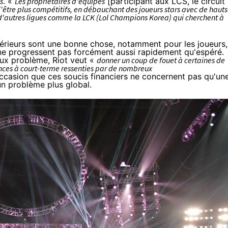
s
. «
Les propriétaires d'équipes
[participant aux LCS, le circuit
d'être plus compétitifs, en débauchant des joueurs stars avec de hauts
s d'autres ligues comme la LCK (Lol Champions Korea) qui cherchent à
érieurs sont une bonne chose, notamment pour les joueurs,
 ne progressent pas forcément aussi rapidement qu'espéré.
eux problème, Riot veut «
donner un coup de fouet à certaines de
nces à court-terme ressenties par de nombreux
ccasion que ces soucis financiers ne concernent pas qu'un
un problème plus global.