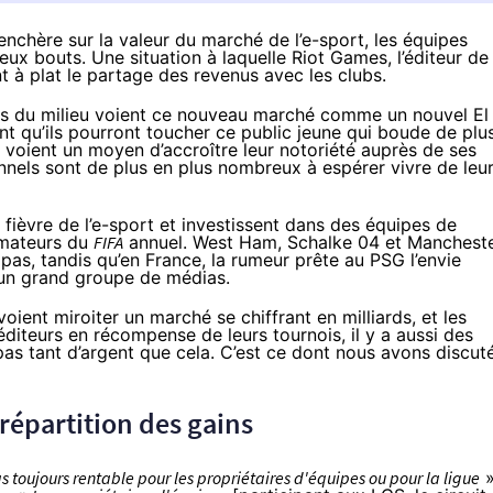
renchère sur la valeur du marché de l’e-sport, les équipes
eux bouts. Une situation à laquelle Riot Games, l’éditeur de
t à plat le partage des revenus avec les clubs.
rs du milieu voient ce nouveau marché comme un nouvel El
nt qu’ils pourront toucher ce public jeune qui boude de plu
 y voient un moyen d’accroître leur notoriété auprès de ses
nnels sont de plus en plus nombreux à espérer vivre de leu
fièvre de l’e-sport et investissent dans des équipes de
amateurs du
FIFA
annuel. West Ham, Schalke 04 et Manchest
 pas, tandis qu’en France, la rumeur prête au PSG l’envie
un grand groupe de médias.
oient miroiter un marché se chiffrant en milliards, et les
éditeurs en récompense de leurs tournois, il y a aussi des
pas tant d’argent que cela. C’est ce dont nous avons discut
répartition des gains
 toujours rentable pour les propriétaires d'équipes ou pour la ligue