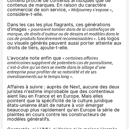
contenu proche de contenus artistiques que de
contenus de marques. En raison du caractère
commercial de son service,
« Midjourney s’expose »
,
considère-t-elle.
Dans les cas les plus flagrants, ces générations
d’images
« pourraient tomber dans de la contrefaçon de
marque, de droits d'auteur ou de dessins et modèles dans le
cas de produits foncièrement reconnaissables »
. Les logos
ou visuels générés peuvent aussi porter atteinte aux
droits de tiers, ajoute-t-elle.
L'avocate note enfin que
« certaines affaires
américaines suggèrent de potentiels cas de parasitisme,
c’est-à-dire qu’un tiers se mette dans le sillage d’une
entreprise pour profiter de sa notoriété et de ses
investissements sur le temps long »
.
Affaires à suivre : auprès de Next, aucune des deux
juristes n'estime improbable que des contentieux
aient lieu en France et en Europe. Mais elles
pointent que la spécificité de la culture juridique
états-unienne était de nature à voir émerger
beaucoup plus rapidement qu'en Europe la série de
plaintes en cours contre les constructeurs de
modèles génératifs.