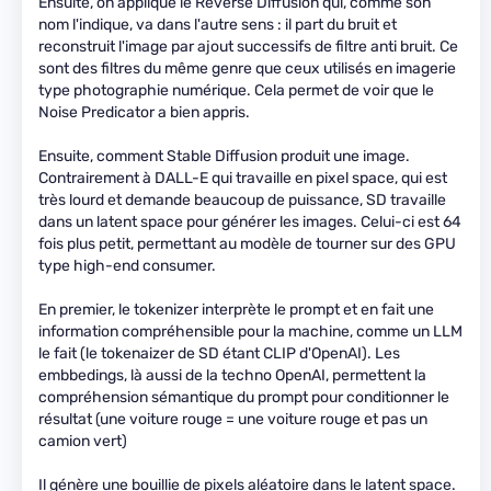
Ensuite, on applique le Reverse Diffusion qui, comme son
nom l'indique, va dans l'autre sens : il part du bruit et
reconstruit l'image par ajout successifs de filtre anti bruit. Ce
sont des filtres du même genre que ceux utilisés en imagerie
type photographie numérique. Cela permet de voir que le
Noise Predicator a bien appris.
Ensuite, comment Stable Diffusion produit une image.
Contrairement à DALL-E qui travaille en pixel space, qui est
très lourd et demande beaucoup de puissance, SD travaille
dans un latent space pour générer les images. Celui-ci est 64
fois plus petit, permettant au modèle de tourner sur des GPU
type high-end consumer.
En premier, le tokenizer interprète le prompt et en fait une
information compréhensible pour la machine, comme un LLM
le fait (le tokenaizer de SD étant CLIP d'OpenAI). Les
embbedings, là aussi de la techno OpenAI, permettent la
compréhension sémantique du prompt pour conditionner le
résultat (une voiture rouge = une voiture rouge et pas un
camion vert)
Il génère une bouillie de pixels aléatoire dans le latent space.