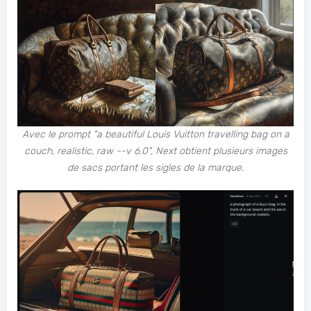
Avec le prompt "
a beautiful Louis Vuitton travelling bag on a
couch, realistic, raw --v 6.0
", Next obtient plusieurs images
de sacs portant les sigles de la marque.