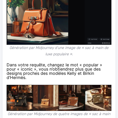
Génération par Midjourney d’une image de « sac à main de
luxe populaire ».
Dans votre requête, changez le mot « popular »
pour « iconic », vous n’obtiendrez plus que des
designs proches des modèles
Kelly
et
Birkin
d’Hermès.
Génération par Midjourney de quatre images de « sac à main