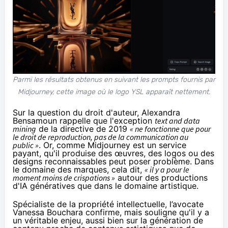
Parmi les résultats obtenus en suivant les prompts fournis par
Midjourney, cette image où le logo YSL apparaît nettement.
Sur la question du droit d'auteur, Alexandra
Bensamoun rappelle que l'exception
text and data
mining
de la directive de 2019
« ne fonctionne que pour
le droit de reproduction, pas de la communication au
public »
. Or, comme Midjourney est un service
payant, qu'il produise des œuvres, des logos ou des
designs reconnaissables peut poser problème. Dans
le domaine des marques, cela dit,
« il y a pour le
moment moins de crispations »
autour des productions
d'IA génératives que dans le domaine artistique.
Spécialiste de la propriété intellectuelle, l’avocate
Vanessa Bouchara confirme, mais souligne qu'il y a
un véritable enjeu, aussi bien sur la génération de