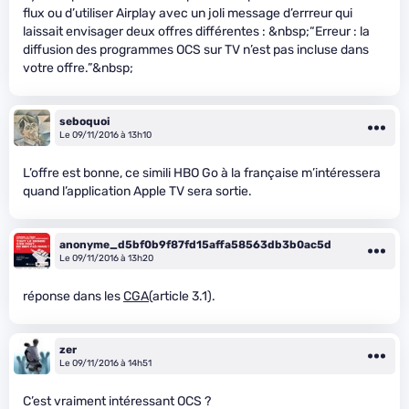
flux ou d’utiliser Airplay avec un joli message d’errreur qui
laissait envisager deux offres différentes : &nbsp;“Erreur : la
diffusion des programmes OCS sur TV n’est pas incluse dans
votre offre.”&nbsp;
seboquoi
Le 09/11/2016 à 13h10
L’offre est bonne, ce simili HBO Go à la française m’intéressera
quand l’application Apple TV sera sortie.
anonyme_d5bf0b9f87fd15affa58563db3b0ac5d
Le 09/11/2016 à 13h20
réponse dans les
CGA
(article 3.1).
zer
Le 09/11/2016 à 14h51
C’est vraiment intéressant OCS ?