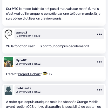
Sur W10 le mode tablette est pas si mauvais sur ma télé, mais
c’est vrai qu’il manque le contrôle par une télécommande, là je
suis obligé d’utiliser un clavier/souris.
wanou2
Le 09/11/2016 à 12h52
2€ la fonction cast…. Ils ont tout compris décidément!!!
Nyco87
Le 09/11/2016 à 13h02
C’était “
Project Hobart
.”
" />
mobinaute
Le 09/11/2016 à 13h02
A noter que depuis quelques mois les abonnés Orange Mobile
ayant l’option OCS ont vu disparaître la possibilité de caster les