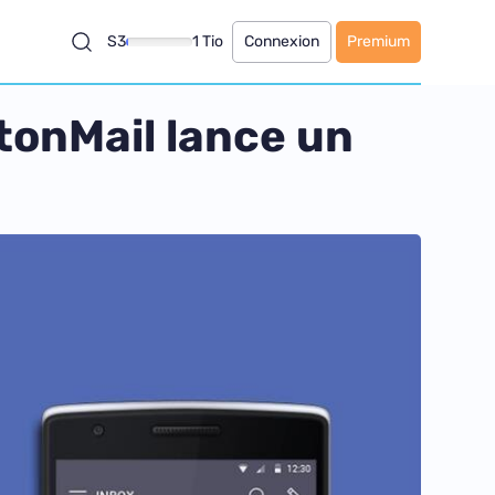
S3
1 Tio
Connexion
Premium
otonMail lance un