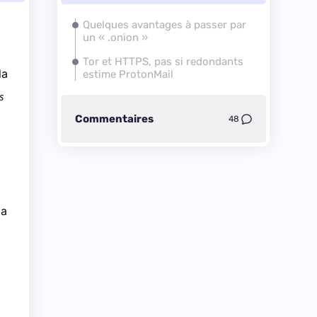
Quelques avantages à passer par
un « .onion »
Tor et HTTPS, pas si redondants
la
estime ProtonMail
s
Commentaires
48
la