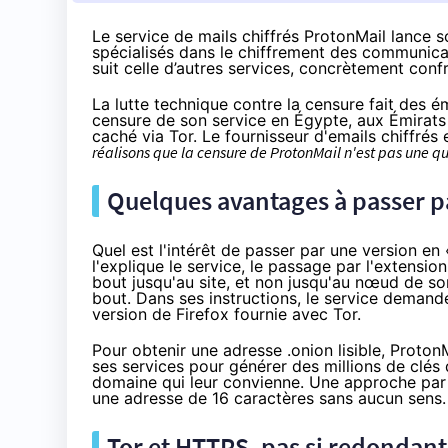
Le service de mails chiffrés ProtonMail lance s
spécialisés dans le chiffrement des communicat
suit celle d’autres services, concrètement con
La lutte technique contre la censure fait des é
censure de son service en Égypte, aux Émirats
caché via Tor. Le fournisseur d'emails chiffrés
réalisons que la censure de ProtonMail n'est pas une q
Quelques avantages à passer pa
Quel est l'intérêt de passer par une version e
l'explique le service, le passage par l'extension
bout jusqu'au site, et non jusqu'au nœud de sor
bout. Dans
ses instructions
, le service demand
version de Firefox fournie avec Tor.
Pour obtenir une adresse .onion lisible, ProtonM
ses services pour générer des millions de clés
domaine qui leur convienne. Une approche par f
une adresse de 16 caractères sans aucun sens.
Tor et HTTPS, pas si redondan