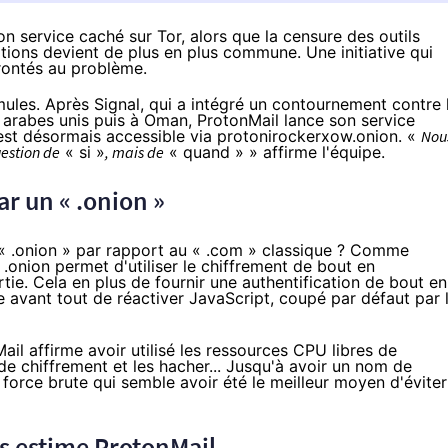
on service caché sur Tor, alors que la censure des outils
ions devient de plus en plus commune. Une initiative qui
frontés au problème.
mules.
Après Signal
, qui a intégré un contournement contre 
 arabes unis puis à Oman,
ProtonMail lance
son service
 est désormais accessible via
protonirockerxow.onion
. «
Nou
uestion de
« si »
, mais de
« quand » » affirme l'équipe.
r un « .onion »
n « .onion » par rapport au « .com » classique ? Comme
 .onion permet d'utiliser le
chiffrement
de bout en
tie. Cela en plus de fournir une authentification de bout en
e avant tout de réactiver JavaScript, coupé par défaut par 
ail affirme avoir utilisé les ressources CPU libres de
 de
chiffrement
et les hacher... Jusqu'à avoir un nom de
orce brute qui semble avoir été le meilleur moyen d'éviter
ts estime ProtonMail