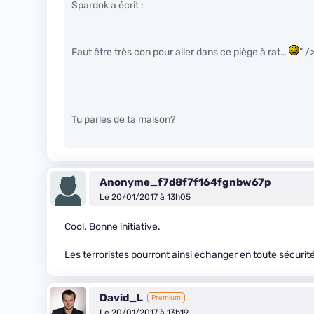
Spardok a écrit :
Faut être très con pour aller dans ce piège à rat…
" /
Tu parles de ta maison?
Anonyme_f7d8f7f164fgnbw67p
Le 20/01/2017 à 13h05
Cool. Bonne initiative.
Les terroristes pourront ainsi echanger en toute sécurité.
David_L
Premium
Le 20/01/2017 à 13h19