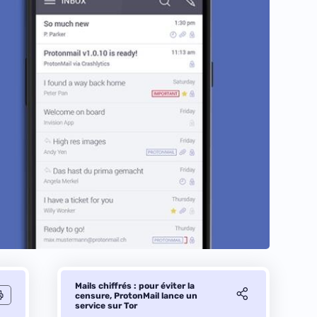
Mails chiffrés : pour éviter la
censure, ProtonMail lance un
service sur Tor