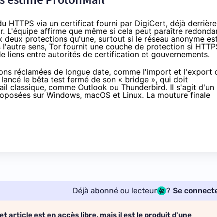
 du HTTPS via un certificat fourni par DigiCert, déjà derrière
r. L'équipe affirme que même si cela peut paraître redonda
ux deux protections qu'une, surtout si le réseau anonyme es
l'autre sens, Tor fournit une couche de protection si HTTP
liens entre autorités de certification et gouvernements.
ions réclamées de longue date, comme l'import et l'export 
 lancé le bêta test fermé de son « bridge », qui doit
email classique, comme Outlook ou
Thunderbird
. Il s'agit d'un
t proposées sur Windows, macOS et Linux. La mouture finale
Déjà abonné ou lecteur
?
Se connect
et article est en accès libre, mais il est le produit d'une