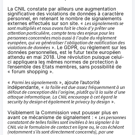
La CNIL constate par ailleurs une augmentation
significative des violations de données à caractère
personnel, en retenant le nombre de signalements
externes effectués sur son site. «
Les signalements se
sont multipliés et nous avons fait le choix d’y prêter une
attention particulière, compte tenu des enjeux pour les
personnes concernées mais aussi à l’aube du règlement
européen, qui va généraliser l’obligation de notification des
violations de données
». Le GDPR, ou règlement sur les
données personnelles, est le futur texte européen
attendu en mai 2018. Une révolution puisque celui-
ci appliquera les mêmes normes de protection à
l’ensemble des États membres, sans possibilité de
« forum shopping ».
«
Parmi les signalements
», ajoute l’autorité
indépendante, «
la faille est due assez fréquemment à un
défaut de conception dès l’origine, plutôt qu'à la suite d’une
attaque informatique. La CNIL encourage à cet égard le
security by design et également le privacy by design
».
Visiblement la Commission veut pousser plus en
avant ce mécanisme de signalement : «
Les personnes
constatant de telles failles sont invitées à les signaler à la
CNIL via
le formulaire de contact en ligne
ou, le cas échéant
(notamment s’ils sont directement concernés), par une