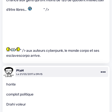
chance aux gens qui ont moins de 120 de quotient intellectuel
d’être libres…
" />
" /> aux auteurs cyberpunk, le monde corpo et ses
esclavescorpo arrive.
PtaH
Le 21/03/2017 à 09h15
honte
complot politique
Drahi voleur