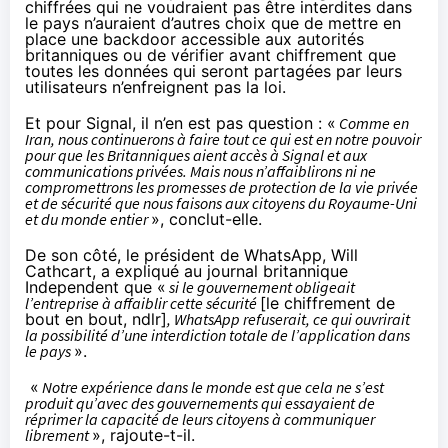
chiffrées qui ne voudraient pas être interdites dans
le pays n’auraient d’autres choix que de mettre en
place une backdoor accessible aux autorités
britanniques ou de vérifier avant chiffrement que
toutes les données qui seront partagées par leurs
utilisateurs n’enfreignent pas la loi.
Et pour Signal, il n’en est pas question : «
Comme en
Iran, nous continuerons à faire tout ce qui est en notre pouvoir
pour que les Britanniques aient accès à Signal et aux
communications privées. Mais nous n’affaiblirons ni ne
compromettrons les promesses de protection de la vie privée
et de sécurité que nous faisons aux citoyens du Royaume-Uni
et du monde entier
», conclut-elle.
De son côté, le président de WhatsApp, Will
Cathcart, a expliqué au journal britannique
Independent
que «
si le gouvernement obligeait
l’entreprise à affaiblir cette sécurité
[le chiffrement de
bout en bout, ndlr]
, WhatsApp refuserait, ce qui ouvrirait
la possibilité d’une interdiction totale de l’application dans
le pays
».
«
Notre expérience dans le monde est que cela ne s’est
produit qu’avec des gouvernements qui essayaient de
réprimer la capacité de leurs citoyens à communiquer
librement
», rajoute-t-il.