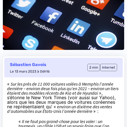
Sébastien Gavois
2 min
Internet
Le 13 mars 2023 à 06h16
«
Sur les près de 11 000 voitures volées à Memphis l’année
dernière – environ deux fois plus qu’en 2021 – environ un tiers
étaient des modèles récents de Kia et de Hyundai
»,
s’étonne
le New York Times (voir aussi
sur Yahoo
),
alors que les deux marques de voitures coréennes
ne représentaient qu’ «
environ un dixième des ventes
d’automobiles aux États-Unis l’année dernière
» :
«
Il ne faut pas grand-chose pour les voler : un
tournevis, un câble USB et un savoir-faire que l’on