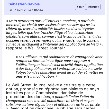
Sébastien Gavois
3 min
Internet
Le 03 avril 2023 à 05h43
«
Meta permettra aux utilisateurs européens, à partir de
mercredi, de choisir une version de ses services qui ne les
ciblera qu’avec des publicités basées sur des catégories
larges, telles que leur tranche d’âge et leur localisation
générale, sans utiliser, comme c’est le cas actuellement, des
données telles que les vidéos qu’ils regardent ou le contenu
sur lequel ils cliquent à l’intérieur des applications de Meta
»,
rapporte
le Wall Street Journal :
«
Les utilisateurs qui souhaitent se désengager devront
remplir un formulaire en ligne pour s’opposer à
l’utilisation par Meta de leur activité dans l’application
à des fins publicitaires, et l’entreprise évaluera ensuite
l’objection de l’utilisateur avant de valider et mettre en
œuvre leur modification.
»
Le Wall Street Journal relève à ce titre que cette
option, proposée en réponse aux plaintes de noyb
instruites par la Commission irlandaise de
protection des données, «
pourrait limiter l’effet du
changement sur l’activité publicitaire de Meta et ne pas
satisfaire certains régulateurs et défenseurs de la vie privée
». Avec l’option décochée, le ciblage sera certes