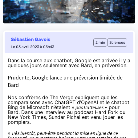
Sébastien Gavois
2 min
Sciences
Le 03 avril 2023 à 05h43
Dans la course aux chatbot, Google est arrivée il y a
quelques jours seulement avec Bard, en préversion.
Prudente, Google lance une préversion limitée de
Bard
Nos confrères de The Verge expliquent que les
comparaisons avec ChatGPT d’OpenAI et le chatbot
Bing de Microsoft n’étaient «
pas flatteuses
» pour
Bard. Dans une interview au
podcast Hard Fork du
New York Times
, Sundar Pichai est venu jouer les
pompiers.
«
Très bientôt, peut-être pendant la mise en ligne de ce
[podcast], nous mettrons à niveau Bard vers certains de nos