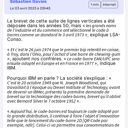
Sébastien Gavois
1 min
Internet
Le 03 avril 2023 à 05h43
Le brevet de cette suite de lignes verticales a été
déposée dans les années 50, mais «
les grands noms
de l’industrie et du commerce ont sélectionné le code à
barres comme un standard le 3 avril 1973
»,
explique LSA-
Conso
.
«
Et c’est le 26 juin 1974 que le premier bip retentit en caisse,
à Troy, dans l’Ohio, pour l’achat d’une barre de chewing-gum
», ajoutent nos confrères. «
Le code-barre EAN/UPC sera
ensuite adopté en Europe et en France en 1977
»,
indique
IBM
.
Pourquoi IBM en parle ? La société s’explique : «
C’est le 20 octobre 1949 que N. Joseph Woodland, qui
travaillait à l’époque au Drexel Institute of Technology, avant
de devenir un IBMer, présenta la première demande de
brevet sur la technologie des codes-barres, brevet qu’il obtint
avec Bernard Silver le 7 octobre 1952
».
«
Aujourd’hui, le code-barres est toujours le code adopté par
la grande distribution, il continue à faire l’objet d’innovation
telle que le lancement du code-barre 2D [QR-Code par
exemple, ndlr]. Celui-ci va permettre aux consommateurs de