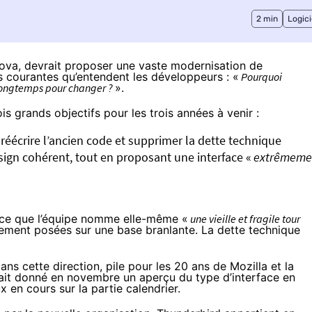
2 min
Logici
ova, devrait proposer une vaste modernisation de
s courantes qu’entendent les développeurs : «
Pourquoi
si longtemps pour changer ?
».
ois grands objectifs
pour les trois années à venir :
, réécrire l’ancien code et supprimer la dette technique
sign cohérent, tout en proposant une interface «
extrêmeme
c ce que l’équipe nomme elle-même «
une vieille et fragile tour
lement posées sur une base branlante. La dette technique
s cette direction, pile pour les 20 ans de Mozilla et la
vait donné en novembre
un aperçu du type d’interface
en
 en cours sur la partie calendrier.