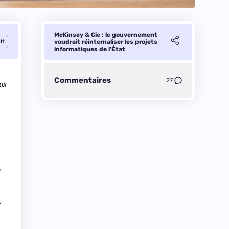
McKinsey & Cie : le gouvernement
it
voudrait réinternaliser les projets
informatiques de l’État
Commentaires
27
aux
n