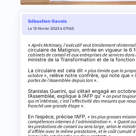
Sébastien Gavois
Le 13 février 2023 à 07h53
«
Après McKinsey, l’exécutif veut timidement réinternal
circulaire de Matignon, entrée en vigueur le 6 fé
cabinets de conseil et aux entreprises de services dans 
ministre de la Transformation et de la fonction
La circulaire est cela dit «
plus timide que la proposi
octobre
», relève notre confrère, qui note que «
l
portes de l’Assemblée depuis lors
».
Stanislas Guerini, qui s’était engagé en octobre
l’Assemblée,
explique
à l’AFP qu’ «
on peut toujours
qui m’intéresse, c’est l’effectivité des mesures que nou
franchit une grande étape
».
En l’espèce, précise l’AFP, «
les plus grosses missi
compétences internes à l’administration
». «
Quant aux
les prestations de conseil au sens large, selon le minist
d’affilée avec le même prestataire, et le coût cumulé d