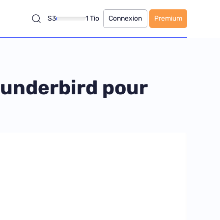
S3
1 Tio
Connexion
Premium
hunderbird pour