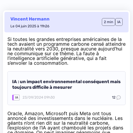
Vincent Hermann
2 min
IA
Le 04 juin 2025 à 11h26
Si toutes les grandes entreprises américaines de la
tech avaient un programme carbone censé atteindre
la neutralité vers 2030, presque aucune aujourd’hui
ne communique sur ce thème. La faute à
l’intelligence artificielle générative, qui a fait
s’envoler la consommation.
IA : un impact environnemental conséquent mais
toujours difficile à mesurer
23/09/2024 09h30
12
IA
Oracle,
Amazon
,
Microsoft
puis
Meta
ont tous
annoncé des investissements dans le nucléaire. Les
géants n’ont rien dit sur la neutralité carbone,
l’explosion de l’IA ayant chamboulé les projets dans
ce domaine. On peut imaginer néanmoins que