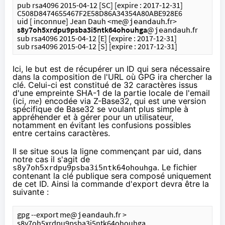
pub rsa4096 2015-04-12 [SC] [expire : 2017-12-31]
C508D8474655467F2E58D86A34354A80ABE928E6
uid [ inconnue] Jean Dauh <me@
.fr>
jeandauh
s8y7oh5xrdpu9psba3i5ntk64ohouhga
@
.fr
jeandauh
sub rsa4096 2015-04-12 [E] [expire : 2017-12-31]
sub rsa4096 2015-04-12 [S] [expire : 2017-12-31]
Ici, le but est de récupérer un ID qui sera nécessaire
dans la composition de l'URL où GPG ira chercher la
clé. Celui-ci est constitué de 32 caractères issus
d'une empreinte SHA-1 de la partie locale de l'email
(ici,
me
) encodée via
Z-Base32
, qui est une version
spécifique de Base32 se voulant plus simple à
appréhender et à gérer pour un utilisateur,
notamment en évitant les confusions possibles
entre certains caractères.
Il se situe sous la ligne commençant par uid, dans
notre cas il s'agit de
. Le fichier
s8y7oh5xrdpu9psba3i5ntk64ohouhga
contenant la clé publique sera composé uniquement
de cet ID. Ainsi la commande d'export devra être la
suivante :
gpg --export me@
.fr > 
jeandauh
s8y7oh5xrdpu9psba3i5ntk64ohouhga