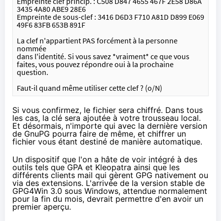
Empreinte clef princip. : C508 D847 4655 467F 2E58 D86A 
3435 4A80 ABE9 28E6
Empreinte de sous-clef : 3416 D6D3 F710 A81D D899 E069 
49F6 83FB 653B 891F
La clef n'appartient PAS forcément à la personne 
nommée
dans l'identité. Si vous savez *vraiment* ce que vous
faites, vous pouvez répondre oui à la prochaine 
question.
Faut-il quand même utiliser cette clef ? (o/N)
Si vous confirmez, le fichier sera chiffré. Dans tous
les cas, la clé sera ajoutée à votre trousseau local.
Et désormais, n'importe qui avec la dernière version
de
GnuPG
pourra faire de même, et chiffrer un
fichier vous étant destiné de manière automatique.
Un dispositif que l'on a hâte de voir intégré à des
outils tels que GPA et Kleopatra ainsi que les
différents clients mail qui gèrent GPG nativement ou
via des extensions. L'arrivée de la version stable de
GPG4Win
3.0 sous Windows,
attendue normalement
pour la fin du mois
, devrait permettre d'en avoir un
premier aperçu.