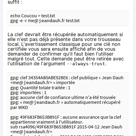
suffit :
echo Coucou > test.txt
gpg -e -r me@
.fr test.txt
jeandauh
La clef devrait être récupérée automatiquement si
elle n'est pas déjà présente dans votre trousseau
local. L'avertissement classique pour une clé non
certifiée vous sera ensuite affiché afin de vous
demander de confirmer qu'il faut bien l'utiliser
malgré tout. Cette demande peut être retirée avec
l'utilisation de l'argument
.
--always-trust
gpg: clef 34354A80ABE928E6 : clef publique « Jean Dauh 
<me@
.fr> » importée
jeandauh
gpg: Quantité totale traitée : 1
gpg: importées : 1
gpg: aucune clef de confiance ultime n'a été trouvée
gpg: « me@
.fr » automatiquement récupéré 
jeandauh
par WKD
gpg: 49F683FB653B891F : aucune assurance que la clef 
appartienne vraiment à l'utilisateur.
sub rsa4096/49F683FB653B891F 2015-04-12 Jean Dauh 
<me@
.fr>
jeandauh