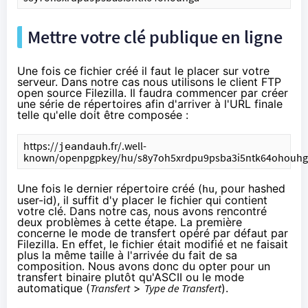
Mettre votre clé publique en ligne
Une fois ce fichier créé il faut le placer sur votre
serveur. Dans notre cas nous utilisons le client FTP
open source
Filezilla
. Il faudra commencer par créer
une série de répertoires afin d'arriver à l'URL finale
telle qu'elle doit être composée :
https://
.fr/.well-
jeandauh
known/openpgpkey/hu/s8y7oh5xrdpu9psba3i5ntk64ohouhg
Une fois le dernier répertoire créé (
, pour hashed
hu
user-id), il suffit d'y placer le fichier qui contient
votre clé. Dans notre cas, nous avons rencontré
deux problèmes à cette étape. La première
concerne le mode de transfert opéré par défaut par
Filezilla. En effet, le fichier était modifié et ne faisait
plus la même taille à l'arrivée du fait de sa
composition. Nous avons donc du opter pour un
transfert binaire plutôt qu'ASCII ou le mode
automatique (
Transfert
>
Type de Transfert
).