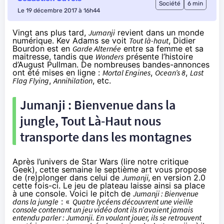
Société
6 min
Le 19 décembre 2017 à 16h44
Vingt ans plus tard,
Jumanji
revient dans un monde
numérique. Kev Adams se voit
Tout là-haut
, Didier
Bourdon est en
Garde Alternée
entre sa femme et sa
maitresse, tandis que
Wonders
présente l’histoire
d’August Pullman. De nombreuses bandes-annonces
ont été mises en ligne :
Mortal Engines
,
Ocean’s 8
,
Last
Flag Flying
,
Annihilation
, etc.
Jumanji : Bienvenue dans la
jungle, Tout Là-Haut nous
transporte dans les montagnes
Après l’univers de Star Wars (lire notre
critique
Geek
), cette semaine le septième art vous propose
de (re)plonger dans celui de
Jumanji,
en version 2.0
cette fois-ci. Le jeu de plateau laisse ainsi sa place
à une console. Voici le pitch de
Jumanji : Bienvenue
dans la jungle
: «
Quatre lycéens découvrent une vieille
console contenant un jeu vidéo dont ils n’avaient jamais
entendu parler : Jumanji. En voulant jouer, ils se retrouvent