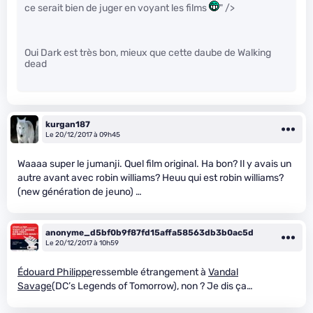
ce serait bien de juger en voyant les films
" />
Oui Dark est très bon, mieux que cette daube de Walking
dead
kurgan187
Le 20/12/2017 à 09h45
Waaaa super le jumanji. Quel film original. Ha bon? Il y avais un
autre avant avec robin williams? Heuu qui est robin williams?
(new génération de jeuno) …
anonyme_d5bf0b9f87fd15affa58563db3b0ac5d
Le 20/12/2017 à 10h59
Édouard Philippe
ressemble étrangement à
Vandal
Savage
(DC’s Legends of Tomorrow), non ? Je dis ça…