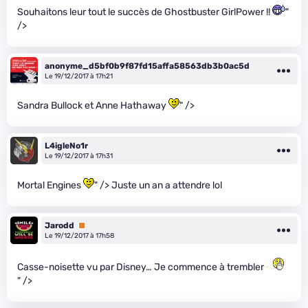
Souhaitons leur tout le succès de Ghostbuster GirlPower !!
"
/>
anonyme_d5bf0b9f87fd15affa58563db3b0ac5d
Le 19/12/2017 à 17h21
Sandra Bullock et Anne Hathaway
" />
L4igleNo1r
Le 19/12/2017 à 17h31
Mortal Engines
" /> Juste un an a attendre lol
Jarodd
Premium
Le 19/12/2017 à 17h58
Casse-noisette vu par Disney… Je commence à trembler
" />