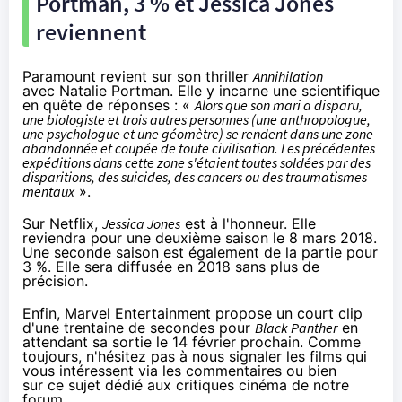
Portman, 3 % et Jessica Jones
reviennent
Paramount revient sur son thriller
Annihilation
avec Natalie Portman. Elle y incarne une scientifique
en quête de réponses : «
Alors
que son mari a disparu,
une biologiste et trois autres personnes (une anthropologue,
une psychologue et une géomètre) se rendent dans une zone
abandonnée et coupée de toute civilisation. Les précédentes
expéditions dans cette zone s'étaient toutes soldées par des
disparitions, des suicides, des cancers ou des traumatismes
mentaux
».
Sur
Netflix
,
Jessica Jones
est à l'honneur. Elle
reviendra pour une deuxième saison le 8 mars 2018.
Une seconde saison est également de la partie pour
3 %. Elle sera diffusée en 2018 sans plus de
précision.
Enfin, Marvel Entertainment propose un court clip
d'une trentaine de secondes pour
Black Panther
en
attendant sa sortie le 14 février prochain. Comme
toujours, n'hésitez pas à nous signaler les films qui
vous intéressent via les commentaires ou bien
sur
ce sujet dédié aux critiques cinéma de notre
forum
.