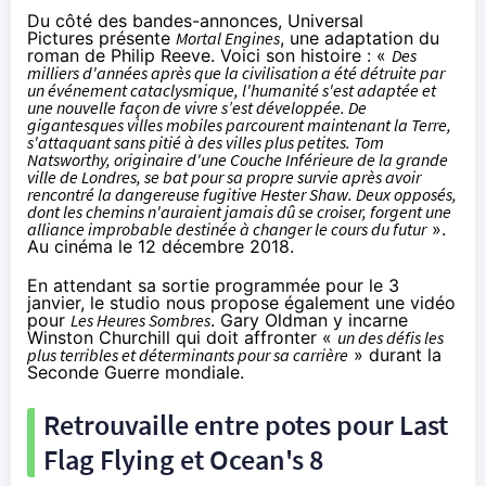
Du côté des bandes-annonces, Universal
Pictures présente
Mortal Engines
, une adaptation du
roman de Philip Reeve. Voici son histoire : «
Des
milliers d'années après que la civilisation a été détruite par
un événement cataclysmique, l'humanité s'est adaptée et
une nouvelle façon de vivre s’est développée. De
gigantesques villes mobiles parcourent maintenant la Terre,
s'attaquant sans pitié à des villes plus petites. Tom
Natsworthy, originaire d'une Couche Inférieure de la grande
ville de Londres, se bat pour sa propre survie après avoir
rencontré la dangereuse fugitive Hester Shaw. Deux opposés,
dont les chemins n'auraient jamais dû se croiser, forgent une
alliance improbable destinée à changer le cours du futur
».
Au
cinéma
le 12 décembre 2018.
En attendant sa sortie programmée pour le 3
janvier, le studio nous propose également une vidéo
pour
Les Heures Sombres
. Gary Oldman y incarne
Winston Churchill qui doit affronter «
un des défis les
plus terribles et déterminants pour sa carrière
» durant la
Seconde Guerre mondiale.
Retrouvaille entre potes pour Last
Flag Flying et Ocean's 8