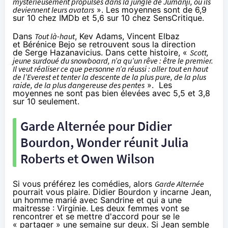
mystérieusement propulsés dans la jungle de Jumanji, où ils
deviennent leurs avatars
». Les moyennes sont de 6,9
sur 10 chez IMDb et 5,6 sur 10 chez SensCritique.
Dans
Tout là-haut
, Kev Adams, Vincent Elbaz
et Bérénice Bejo se retrouvent sous la direction
de Serge Hazanavicius. Dans cette histoire, «
Scott,
jeune surdoué du snowboard, n’a qu’un rêve : être le premier.
Il veut réaliser ce que personne n’a réussi : aller tout en haut
de l’Everest et tenter la descente de la plus pure, de la plus
raide, de la plus dangereuse des pentes
». Les
moyennes ne sont pas bien élevées avec 5,5 et 3,8
sur 10 seulement.
Garde Alternée pour Didier
Bourdon, Wonder réunit Julia
Roberts et Owen Wilson
Si vous préférez les comédies, alors
Garde Alternée
pourrait vous plaire. Didier Bourdon y incarne Jean,
un homme marié avec Sandrine et qui a une
maitresse : Virginie. Les deux femmes vont se
rencontrer et se mettre d'accord pour se le
« partager » une semaine sur deux. Si Jean semble