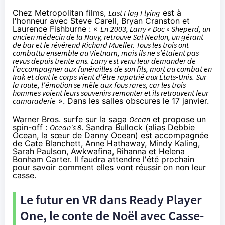
Chez Metropolitan films,
Last Flag Flying
est à
l'honneur avec Steve Carell, Bryan Cranston et
Laurence Fishburne : «
En 2003, Larry « Doc » Sheperd, un
ancien médecin de la Navy, retrouve Sal Nealon, un gérant
de bar et le révérend Richard Mueller. Tous les trois ont
combattu ensemble au Vietnam, mais ils ne s’étaient pas
revus depuis trente ans. Larry est venu leur demander de
l’accompagner aux funérailles de son fils, mort au combat en
Irak et dont le corps vient d’être rapatrié aux États-Unis. Sur
la route, l’émotion se mêle aux fous rares, car les trois
hommes voient leurs souvenirs remonter et ils retrouvent leur
camaraderie
». Dans les salles obscures le 17 janvier.
Warner Bros. surfe sur la saga
Ocean
et propose un
spin-off :
Ocean's 8
. Sandra Bullock (alias Debbie
Ocean, la sœur de Danny Ocean) est accompagnée
de Cate Blanchett, Anne Hathaway, Mindy Kaling,
Sarah Paulson, Awkwafina, Rihanna et Helena
Bonham Carter. Il faudra attendre l'été prochain
pour savoir comment elles vont réussir on non leur
casse.
Le futur en VR dans Ready Player
One, le conte de Noël avec Casse-