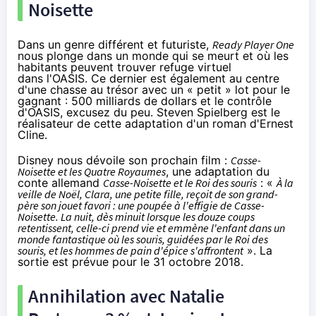
Noisette
Dans un genre différent et futuriste,
Ready Player One
nous plonge dans un monde qui se meurt et où les
habitants peuvent trouver refuge virtuel
dans l'OASIS. Ce dernier est également au centre
d'une chasse au trésor avec un « petit » lot pour le
gagnant : 500 milliards de dollars et le contrôle
d'OASIS, excusez du peu. Steven Spielberg est le
réalisateur de cette adaptation d'un roman d'Ernest
Cline.
Disney nous dévoile son prochain film :
Casse-
Noisette et les Quatre Royaumes
, une adaptation du
conte allemand
Casse-Noisette et le Roi des souris
: «
À la
veille de Noël, Clara, une petite fille, reçoit de son grand-
père son jouet favori : une poupée à l'effigie de Casse-
Noisette. La nuit, dès minuit lorsque les douze coups
retentissent, celle-ci prend vie et emmène l'enfant dans un
monde fantastique où les souris, guidées par le Roi des
souris, et les hommes de pain d'épice s'affrontent
». La
sortie est prévue pour le 31 octobre 2018.
Annihilation avec Natalie