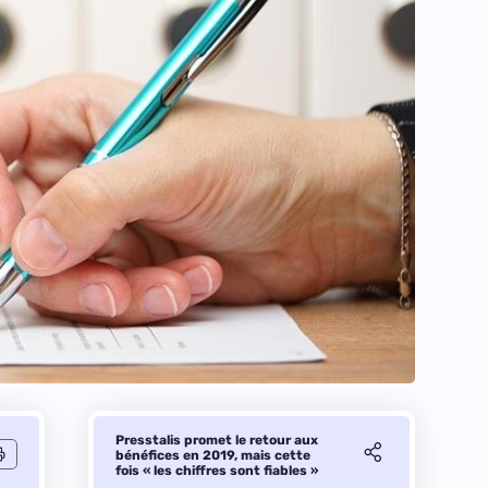
Presstalis promet le retour aux
bénéfices en 2019, mais cette
fois « les chiffres sont fiables »