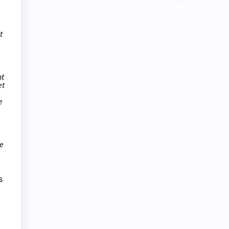
t
nt
et
e
se
s