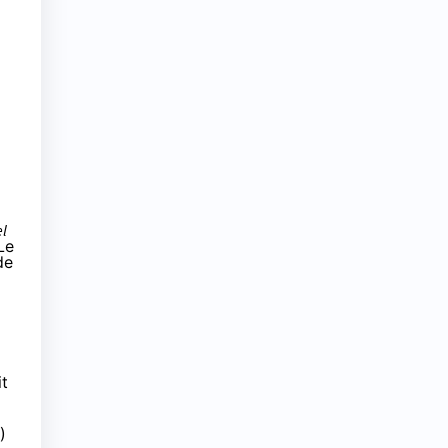
el
Le
de
it
)