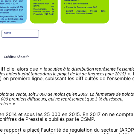
Crédits :
Sénat.fr
fficile, alors que «
le soutien à la distribution représente l’essenti
des aides budgétaires dans le projet de loi de
finances pour 2015)
». 
en première ligne, subissant les difficultés de l'ensemble 
nts de vente, soit 3 000 de moins qu’en 2009. La fermeture de points
1 000 premiers diffuseurs, qui ne représentent que 3 % du réseau,
ecteur
»
 en 2014 et sous les 25 000 en 2015. En 2017 on ne compta
chiffres de Presstalis
publiés par le CSMP
.
e rapport a placé l'autorité de régulation du secteur (ARDP