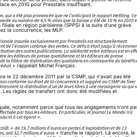
place en 2010 pour Presstalis insuffisant.
on, qui a été plus prononcée que ne l’anticipait le rapport Mettling. Ce
a vente au numéro de 4,5 % alors que la baisse a été de 10 % en 2010 e
 filiale en région parisienne (SPPS) à la suite d'une grève
ez la concurrence, les MLP.
ationale assurée exclusivement par Presstalis est structurellement
nt de l’érosion continue des ventes. Ce déficit était jusqu’à récemme
tribution des autres publications. La solidarité entre éditeurs est en eff
ntre les éditeurs de presse
quotidienne et les éditeurs de presse
de la filière de distribution des quotidiens en contrepartie du bénéfic
réduit
» rappelait Michel Françaix.
ace le 22 décembre 2011 par la CSMP, qui n'avait pas été
 pas conforme au droit de la concurrence et suggéré au CSMP de fixer
tireraient la distribution d’un de leurs titres à une messagerie ou qui 
. Les règles de transfert ont donc été modifiées et
iquée, notamment parce que tous les engagements n'ont pa
ectuée par tous les éditeurs. En particulier, le journal Le Monde n’a
ouscrit à cet égard
».
rcoût «
de 19,7 millions d’euros en pertes d’exploitation et de 13
, soit 32,7 millions d’euros
» tranche le rapport. Là encore, le