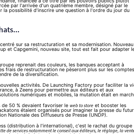
ndante, financée à ce titre par les pouvoirs publics plutôt
orcée par l'arrivée d'un quatrième membre, désigné par le
 la possibilité d'inscrire une question à l'ordre du jour du
hats...
ncentré sur sa restructuration et sa modernisation. Nouveau
oup et Capgemini
,
nouveau site
, tout est fait pour adapter l
roupe reprenait des couleurs, les banques acceptant à
les frais de restructuration ne pèseront plus sur les comptes
ndre de la diversification.
nouvelles activités. De
Launching Factory
pour faciliter la vi
France, à
Zeens
pour permettre aux éditeurs et aux
olutions numériques et mobiles, la mutation était en march
 de 50 % devaient favoriser le
web to store
et booster les
ackatons
étaient organisés pour imaginer la presse du futur
Union Nationale des Diffuseurs de Presse (UNDP).
s (distribution à l'international), c'est le rachat du groupe
tte de services notamment le conseil aux éditeurs, le réglage, la vent