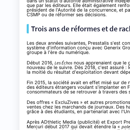
dans un statut d'autorité administrative indépe
que par les éditeurs. Elle était également renf
président de l'Autorité de la concurrence, et par
CSMP ou de réformer ses décisions.
Trois ans de réformes et de rac
Les deux années suivantes, Presstalis s'est co
système d'information conçu avec
Generix Gr
groupe à l'ère du numérique.
Début 2016
,
Les Échos
nous apprenaient que le g
nouveau de le suivre. Dès 2018, c'est assuré : 
la moitié du résultat d'exploitation devant dépe
Fin 2015, la société avait en effet misé sur de 
des éditeurs étrangers voulant s'implanter en 
consommateurs de se retrouver à travers des s
Des offres «
ExcluZives
» et autres promotions
ventes chez les marchands de journaux.
Des h
grâce à des étudiants, en partenariat avec l'
Après ADthletic Media (publicité) et Export Pres
Mercuri début 2017 qui devait étendre la «
pale