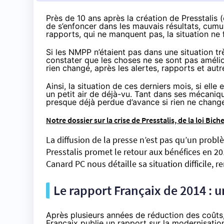
Près de 10 ans après la création de Presstalis 
de s’enfoncer dans les mauvais résultats, cumul
rapports, qui ne manquent pas, la situation ne f
Si les NMPP n’étaient pas dans une situation t
constater que les choses ne se sont pas améli
rien changé, après les alertes, rapports et au
Ainsi, la situation de ces derniers mois, si ell
un petit air de déjà-vu. Tant dans ses mécaniq
presque déjà perdue d’avance si rien ne change
Notre dossier sur la crise de Presstalis, de la loi Bich
La diffusion de la presse n’est pas qu’un prob
Presstalis promet le retour aux bénéfices en 2019
Canard PC nous détaille sa situation difficile, re
Le rapport Françaix de 2014 : 
Après plusieurs années de réduction des coûts,
Françaix
publie
un rapport
sur la modernisation