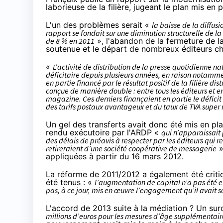
laborieuse de la filière, jugeant le plan mis en 
L'un des problèmes serait «
la baisse de la diffusi
rapport se fondait sur une diminution structurelle de l
de 8 % en 2011
», l'abandon de la fermeture de la
soutenue et le départ de nombreux éditeurs ch
«
L’activité de distribution de la presse quotidienne n
déficitaire depuis plusieurs années, en raison notamme
en partie financé par le résultat positif de la filière dis
conçue de manière double : entre tous les éditeurs et e
magazine. Ces derniers finançaient en partie le déficit 
des tarifs postaux avantageux et du taux de TVA super 
Un gel des transferts avait donc été mis en pl
rendu exécutoire par l'ARDP «
qui n’apparaissait
des délais de préavis à respecter par les éditeurs qui re
retireraient d’une société coopérative de messagerie
»
appliquées à partir du 16 mars 2012.
La réforme de 2011/2012 a également été crit
été tenus : «
l’augmentation de capital n’a pas été eff
pas, à ce jour, mis en œuvre l’engagement qu’il avait s
L'accord de 2013 suite à la médiation ? Un su
millions d’euros pour les mesures d’âge supplémentaires