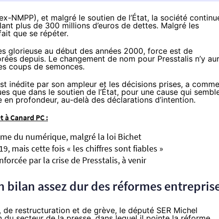
(ex-NMPP), et malgré le soutien de l’État, la société continu
ant plus de 300 millions d’euros de dettes. Malgré les
ait que se répéter.
rès glorieuse au début des années 2000, force est de
orées depuis. Le changement de nom pour Presstalis n’y au
tres coups de semonces.
e est inédite par son ampleur et les décisions prises, a comm
ues que dans le soutien de l’État, pour une cause qui sembl
 en profondeur, au-delà des déclarations d’intention.
et à Canard PC :
lème du numérique, malgré la loi Bichet
, mais cette fois « les chiffres sont fiables »
nforcée par la crise de Presstalis, à venir
un bilan assez dur des réformes entrepris
 de restructuration et de grève, le député SER
Michel
 du secteur de la presse, dans lequel il pointe la réforme