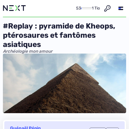
S3
1 Tio
#Replay : pyramide de Kheops,
ptérosaures et fantômes
asiatiques
Archéologie mon amour
Guénaël Pépin