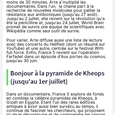
moins de 30 minutes. Arte a multiplié les
documentaires. Dans l'un, la chaine part
à la
recherche de nouvelles molécules
pour pallier la
résistance aux antibiotiques (jusqu'au 27 août).
Jusqu'au 2 juillet, elle revient sur
la révolution qu'a
été la pénicilline
et, jusqu'au 24 juillet,
World Brain
promet
de suivre une équipe de scientifiques avec
Wikipédia comme seul outil de survie.
Pour varier, Arte diffuse aussi une liste de lecture
avec
des concerts du Hellfest
(dont un résumé
sur
YouTube
) et une autre, centrée sur le festival
With
full force
. Enfin, France 5 revient
sur l'opération
Farfadet
dans un épisode d'Aux portes du cosmos,
jusqu'au 30 juin.
Bonjour à la pyramide de Kheops
(jusqu'au 1er juillet)
Dans un documentaire, France 5 explore de fonds
en combles la célèbre pyramides de Kheops, à
Gizeh en Égypte. Étant l'un des rares édifices
antiques à avoir aussi bien survécu au temps, il
continue de fasciner les chercheurs, qui proposent
ici de le déconstruire et de comprendre les raisons