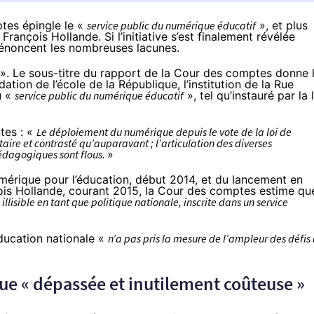
ptes épingle le «
service public du numérique éducatif
», et plus
François Hollande. Si l’initiative s’est finalement révélée
dénoncent les nombreuses lacunes.
». Le sous-titre du
rapport de la Cour des comptes
donne 
dation de l’école de la République, l’institution de la Rue
u «
service public du numérique éducatif
», tel qu’instauré par la
tes : «
Le déploiement du numérique depuis le vote de la loi de
taire et contrasté qu’auparavant ; l’articulation des diverses
 pédagogiques sont flous.
»
umérique pour l’éducation
, début 2014, et du lancement en
ois Hollande, courant 2015, la Cour des comptes estime qu
illisible en tant que politique nationale, inscrite dans un service
Éducation nationale «
n’a pas pris la mesure de l’ampleur des défis
ique « dépassée et inutilement coûteuse »