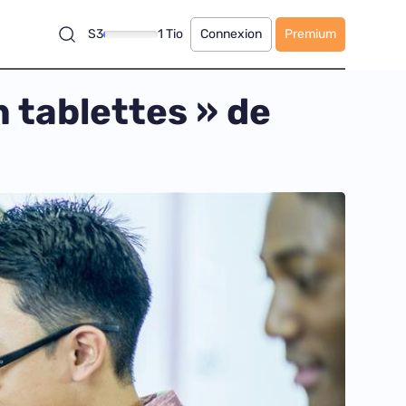
S3
1 Tio
Connexion
Premium
n tablettes » de