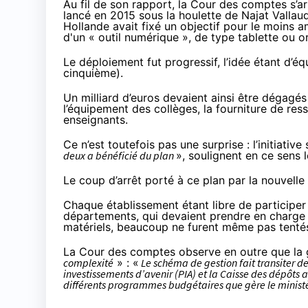
Au fil de son rapport, la Cour des comptes s’a
lancé en 2015
sous la houlette de Najat Vallaud
Hollande avait fixé un objectif pour le moins am
d'un « outil numérique », de type tablette ou o
Le déploiement fut progressif, l’idée étant d’
cinquième).
Un milliard d’euros devaient ainsi être dégagés s
l’équipement des collèges, la fourniture de r
enseignants.
Ce n’est toutefois pas une surprise : l’initiativ
deux a bénéficié du plan
», soulignent en ce sens
Le coup d’arrêt
porté à ce plan par la nouvelle
Chaque établissement étant libre de participer 
départements, qui devaient prendre en charge 
matériels, beaucoup ne furent même pas tentés p
La Cour des comptes observe en outre que la 
complexité
» : «
Le schéma de gestion fait transiter 
investissements d’avenir (PIA) et la Caisse des dépôts 
différents programmes budgétaires que gère le ministè