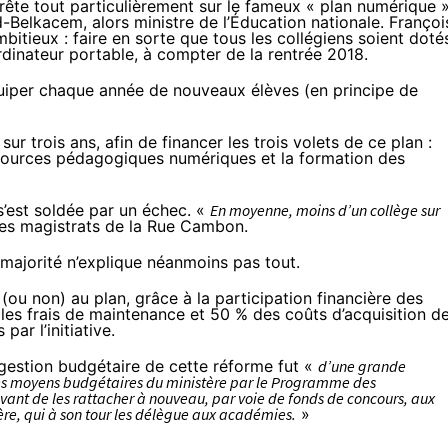
rrête tout particulièrement sur le fameux
« plan numérique 
-Belkacem, alors ministre de l’Éducation nationale. Françoi
bitieux : faire en sorte que tous les collégiens soient doté
rdinateur portable, à compter de la rentrée 2018.
équiper chaque année de nouveaux élèves (en principe de
ur trois ans, afin de financer les trois volets de ce plan :
essources pédagogiques numériques et la formation des
e s’est soldée par un échec. «
En moyenne, moins d’un collège sur
 les magistrats de la Rue Cambon.
 majorité n’explique néanmoins pas tout.
(ou non) au plan, grâce à la participation financière des
les frais de maintenance et 50 % des coûts d’acquisition d
ar l’initiative.
gestion budgétaire de cette réforme fut «
d’une grande
des moyens budgétaires du ministère par le Programme des
avant de les rattacher à nouveau, par voie de fonds de concours, aux
re, qui à son tour les délègue aux académies.
»