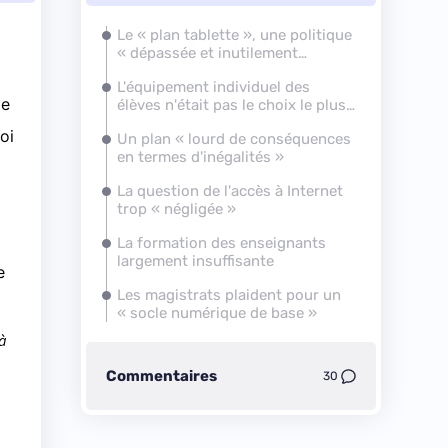
Le « plan tablette », une politique
« dépassée et inutilement
coûteuse »
L'équipement individuel des
le
élèves n'était pas le choix le plus
opportun, juge la Cour
loi
Un plan « lourd de conséquences
en termes d'inégalités »
La question de l'accès à Internet
trop « négligée »
La formation des enseignants
largement insuffisante
e
Les magistrats plaident pour un
« socle numérique de base »
 à
Commentaires
30