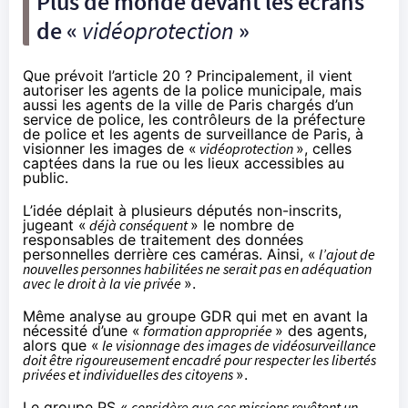
Plus de monde devant les écrans
de «
vidéoprotection
»
Que prévoit l’article 20 ? Principalement, il vient
autoriser les agents de la police municipale, mais
aussi les agents de la ville de Paris chargés d’un
service de police, les contrôleurs de la préfecture
de police et les agents de surveillance de Paris, à
visionner les images de «
vidéoprotection
», celles
captées dans la rue ou les lieux accessibles au
public.
L’idée
déplait
à plusieurs députés non-inscrits,
jugeant «
déjà conséquent
» le nombre de
responsables de traitement des données
personnelles derrière ces caméras. Ainsi, «
l’ajout de
nouvelles personnes habilitées ne serait pas en adéquation
avec le droit à la vie privée
».
Même analyse
au groupe GDR
qui met en avant la
nécessité d’une «
formation appropriée
» des agents,
alors que «
le visionnage des images de vidéosurveillance
doit être rigoureusement encadré pour respecter les libertés
privées et individuelles des citoyens
».
Le groupe PS
«
considère que ces missions revêtent un