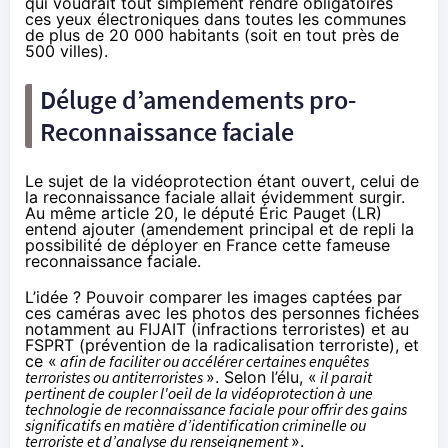
qui voudrait tout simplement rendre obligatoires
ces yeux électroniques dans toutes les communes
de plus de 20 000 habitants (
soit en tout près de
500 villes
).
Déluge d’amendements pro-
Reconnaissance faciale
Le sujet de la vidéoprotection étant ouvert, celui de
la reconnaissance faciale allait évidemment surgir.
Au même article 20, le député Éric Pauget (LR)
entend ajouter (
amendement principal
et
de repli
la
possibilité de déployer en France cette fameuse
reconnaissance faciale.
L’idée ? Pouvoir comparer les images captées par
ces caméras avec les photos des personnes fichées
notamment au FIJAIT (infractions terroristes) et au
FSPRT (prévention de la radicalisation terroriste), et
ce «
afin de faciliter ou accélérer certaines enquêtes
terroristes ou antiterroristes
». Selon l’élu, «
il parait
pertinent de coupler l'oeil de la vidéoprotection à une
technologie de reconnaissance faciale pour offrir des gains
significatifs en matière d’identification criminelle ou
terroriste et d’analyse du renseignement
».