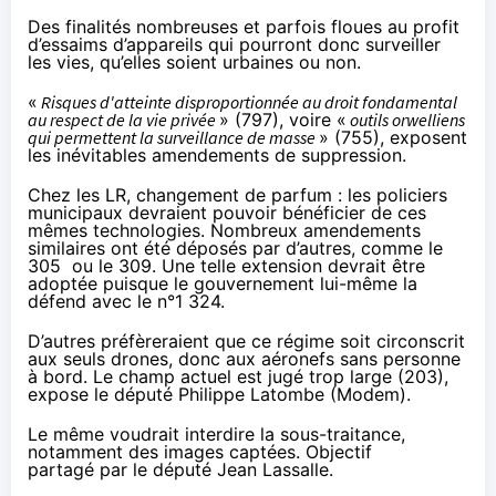
Des finalités nombreuses et parfois floues au profit
d’essaims d’appareils qui pourront donc surveiller
les vies, qu’elles soient urbaines ou non.
«
Risques d'atteinte disproportionnée au droit fondamental
au respect de la vie privée
» (
797
), voire «
outils orwelliens
qui permettent la surveillance de masse
» (
755
), exposent
les inévitables amendements de suppression.
Chez les LR, changement de parfum :
les policiers
municipaux devraient pouvoir bénéficier de ces
mêmes technologies
. Nombreux amendements
similaires ont été déposés par d’autres, comme le
305
ou le
309
. Une telle extension devrait être
adoptée puisque le gouvernement lui-même la
défend avec le
n°1 324
.
D’autres préfèreraient que ce régime soit circonscrit
aux seuls drones, donc aux aéronefs sans personne
à bord. Le champ actuel est jugé trop large (
203
),
expose le député Philippe Latombe (Modem).
Le même voudrait
interdire la sous-traitance
,
notamment
des images captées
. Objectif
partagé
par le député Jean Lassalle
.