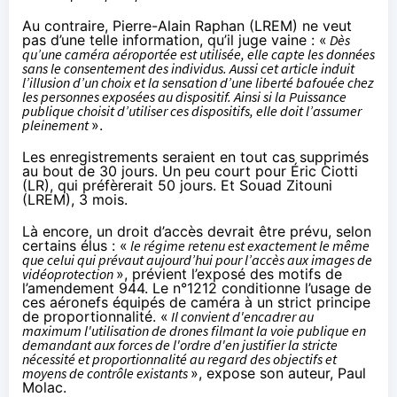
Au contraire, Pierre-Alain Raphan (LREM) ne veut
pas d’une telle information, qu’il juge vaine : «
Dès
qu’une caméra aéroportée est utilisée, elle capte les données
sans le consentement des individus. Aussi cet article induit
l’illusion d’un choix et la sensation d’une liberté bafouée chez
les personnes exposées au dispositif. Ainsi si la Puissance
publique choisit d’utiliser ces dispositifs, elle doit l’assumer
pleinement
».
Les enregistrements seraient en tout cas supprimés
au bout de 30 jours. Un peu court pour Éric Ciotti
(LR), qui préfèrerait
50 jours.
Et Souad Zitouni
(LREM),
3 mois
.
Là encore, un droit d’accès devrait être prévu, selon
certains élus : «
le régime retenu est exactement le même
que celui qui prévaut aujourd’hui pour l’accès aux images de
vidéoprotection
», prévient l’exposé des motifs de
l’amendement
944
. Le
n°1212
conditionne l’usage de
ces aéronefs équipés de caméra à un strict principe
de proportionnalité. «
Il convient d'encadrer au
maximum l'utilisation de drones filmant la voie publique en
demandant aux forces de l'ordre d'en justifier la stricte
nécessité et proportionnalité au regard des objectifs et
moyens de contrôle existants
», expose son auteur, Paul
Molac.