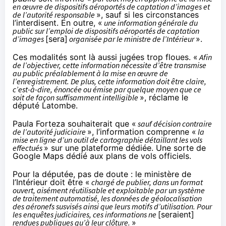
en œuvre de dispositifs aéroportés de captation d’images et
de l’autorité responsable
», sauf si les circonstances
l’interdisent. En outre, «
une information générale du
public sur l’emploi de dispositifs aéroportés de captation
d’images
[sera]
organisée par le ministre de l’Intérieur
».
Ces modalités sont là aussi jugées trop floues. «
Afin
de l’objectiver, cette information nécessite d’être transmise
au public préalablement à la mise en œuvre de
l’enregistrement. De plus, cette information doit être claire,
c’est-à-dire, énoncée ou émise par quelque moyen que ce
soit de façon suffisamment intelligible
»,
réclame le
député Latombe
.
Paula Forteza souhaiterait que «
sauf décision contraire
de l’autorité judiciaire
», l’information comprenne «
la
mise en ligne d’un outil de cartographie détaillant les vols
effectués
» sur une plateforme dédiée. Une sorte de
Google Maps
dédié aux plans de vols officiels
.
Pour la députée, pas de doute : le ministère de
l’Intérieur doit être «
chargé de publier, dans un format
ouvert, aisément réutilisable et exploitable par un système
de traitement automatisé, les données de géolocalisation
des aéronefs susvisés ainsi que leurs motifs d’utilisation. Pour
les enquêtes judiciaires, ces informations ne
[seraient]
rendues publiques qu’à leur clôture.
»