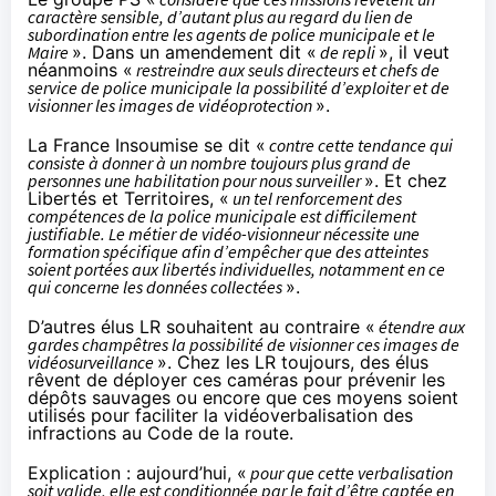
caractère sensible, d’autant plus au regard du lien de
subordination entre les agents de police municipale et le
Maire
». Dans
un amendement dit «
de repli
»
, il veut
néanmoins «
restreindre aux seuls directeurs et chefs de
service de police municipale la possibilité d’exploiter et de
visionner les images de vidéoprotection
».
La France Insoumise
se dit «
contre cette tendance qui
consiste à donner à un nombre toujours plus grand de
personnes une habilitation pour nous surveiller
». Et chez
Libertés et Territoires
, «
un tel renforcement des
compétences de la police municipale est difficilement
justifiable. Le métier de vidéo-visionneur nécessite une
formation spécifique afin d’empêcher que des atteintes
soient portées aux libertés individuelles, notamment en ce
qui concerne les données collectées
».
D’autres élus LR
souhaitent au contraire «
étendre aux
gardes champêtres la possibilité de visionner ces images de
vidéosurveillance
». Chez les LR toujours, des élus
rêvent de déployer
ces caméras pour prévenir les
dépôts sauvages ou encore que ces moyens soient
utilisés pour faciliter la vidéoverbalisation des
infractions au Code de la route.
Explication : aujourd’hui, «
pour que cette verbalisation
soit valide, elle est conditionnée par le fait d’être captée en