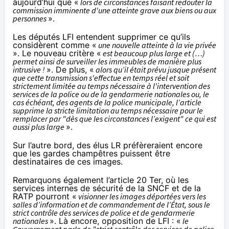
aujourd’hui que «
lors de circonstances faisant redouter la
commission imminente d'une atteinte grave aux biens ou aux
personnes
».
Les députés LFI entendent supprimer
ce qu’ils
considèrent comme «
une nouvelle atteinte à la vie privée
». Le nouveau critère «
est beaucoup plus large et (…)
permet ainsi de surveiller les immeubles de manière plus
intrusive !
». De plus, «
alors qu’il était prévu jusque présent
que cette transmission s'effectue en temps réel et soit
strictement limitée au temps nécessaire à l'intervention des
services de la police ou de la gendarmerie nationales ou, le
cas échéant, des agents de la police municipale, l’article
supprime la stricte limitation au temps nécessaire pour le
remplacer par "dès que les circonstances l’exigent" ce qui est
aussi plus large
».
Sur l’autre bord, des élus LR préfèreraient encore
que
les gardes champêtres
puissent être
destinataires de ces images.
Remarquons également l’article 20 Ter, où les
services internes de sécurité de la SNCF et de la
RATP pourront «
visionner les images déportées vers les
salles d’information et de commandement de l’État, sous le
strict contrôle des services de police et de gendarmerie
nationales
». Là encore,
opposition de LFI
: «
le