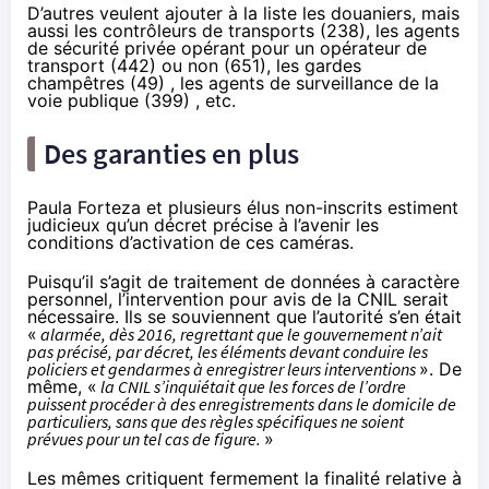
D’autres veulent ajouter à la liste les douaniers, mais
aussi les contrôleurs de transports (
238
), les agents
de sécurité privée opérant pour un opérateur de
transport (
442
) ou non (
651
), les gardes
champêtres (
49
) , les agents de surveillance de la
voie publique (
399
) , etc.
Des garanties en plus
Paula Forteza et plusieurs élus non-inscrits estiment
judicieux qu’un décret précise à l’avenir les
conditions d’activation de ces caméras.
Puisqu’il s’agit de traitement de données à caractère
personnel,
l’intervention pour avis de la CNIL serait
nécessaire
. Ils se souviennent que l’autorité s’en était
«
alarmée, dès 2016, regrettant que le gouvernement n’ait
pas précisé, par décret, les éléments devant conduire les
policiers et gendarmes à enregistrer leurs interventions
». De
même, «
la CNIL s’inquiétait que les forces de l’ordre
puissent procéder à des enregistrements dans le domicile de
particuliers, sans que des règles spécifiques ne soient
prévues pour un tel cas de figure.
»
Les
mêmes critiquent fermement
la finalité relative à