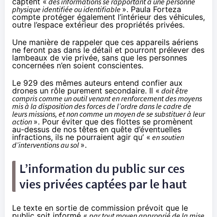
captent «
des informations se rapportant à une personne
physique identifiée ou identifiable
». Paula Forteza
compte protéger également
l’intérieur des véhicules,
outre l’espace extérieur des propriétés privées
.
Une manière de rappeler que ces appareils aériens
ne feront pas dans le détail et pourront prélever des
lambeaux de vie privée, sans que les personnes
concernées n’en soient conscientes.
Le
929
des mêmes auteurs entend confier aux
drones un rôle purement secondaire. Il «
doit être
compris comme un outil venant en renforcement des moyens
mis à la disposition des forces de l’ordre dans le cadre de
leurs missions, et non comme un moyen de se substituer à leur
action
». Pour éviter que des flottes se promènent
au-dessus de nos têtes en quête d’éventuelles
infractions, ils ne pourraient agir qu’ «
en soutien
d’interventions au sol
».
L’information du public sur ces
vies privées captées par le haut
Le texte en sortie de commission prévoit que le
public soit informé «
par tout moyen approprié de la mise