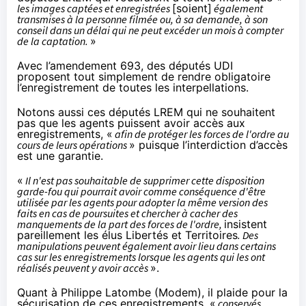
les images captées et enregistrées
[soient]
également
transmises à la personne filmée ou, à sa demande, à son
conseil dans un délai qui ne peut excéder un mois à compter
de la captation.
»
Avec
l’amendement 693
, des députés UDI
proposent tout simplement de rendre obligatoire
l’enregistrement de toutes les interpellations.
Notons aussi
ces députés LREM qui ne souhaitent
pas
que les agents puissent avoir accès aux
enregistrements, «
afin de protéger les forces de l'ordre au
cours de leurs opérations
» puisque l’interdiction d’accès
est une garantie.
«
Il n'est pas souhaitable de supprimer cette disposition
garde-fou qui pourrait avoir comme conséquence d'être
utilisée par les agents pour adopter la même version des
faits en cas de poursuites et chercher à cacher des
manquements de la part des forces de l'ordre,
insistent
pareillement
les élus Libertés et Territoires
. Des
manipulations peuvent également avoir lieu dans certains
cas sur les enregistrements lorsque les agents qui les ont
réalisés peuvent y avoir accès
».
Quant à Philippe Latombe (Modem), il
plaide pour la
sécurisation de ces enregistrements
, «
conservés