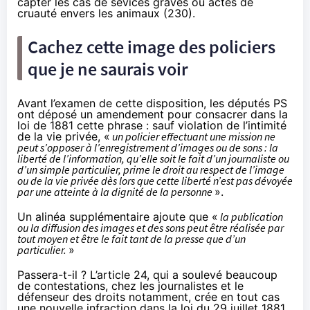
capter les cas de sévices graves ou actes de
cruauté envers les animaux (
230
).
Cachez cette image des policiers
que je ne saurais voir
Avant l’examen de cette disposition, les députés PS
ont déposé
un amendement
pour consacrer dans la
loi de 1881 cette phrase : sauf violation de l’intimité
de la vie privée, «
un policier effectuant une mission ne
peut s’opposer à l’enregistrement d’images ou de sons : la
liberté de l’information, qu’elle soit le fait d’un journaliste ou
d’un simple particulier, prime le droit au respect de l’image
ou de la vie privée dès lors que cette liberté n’est pas dévoyée
par une atteinte à la dignité de la personne
».
Un alinéa supplémentaire ajoute que «
la publication
ou la diffusion des images et des sons peut être réalisée par
tout moyen et être le fait tant de la presse que d’un
particulier.
»
Passera-t-il ? L’article 24, qui a soulevé beaucoup
de contestations, chez
les journalistes
et
le
défenseur des droits
notamment, crée en tout cas
une nouvelle infraction dans la loi du 29 juillet 1881