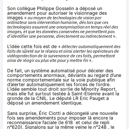
Son collègue Philippe Gosselin a déposé un
amendement
pour autoriser le visionnage des
images «
au moyen de technologies de vision par
ordinateur sans intervention humaine, dès lors que ces
technologies assurent une anonymisation en temps réel des
images, et que les données conservées ne permettent pas
d’identifier une personne, directement ou indirectement
».
L’idée cette fois est de «
détecter automatiquement des
faits de sûreté sur le réseau et ainsi alerter les opérateurs de
vidéoprotection de la survenance de ces faits, permettant
ainsi de réagir au plus vite pour y mettre fin
».
De fait, un système automatisé pour déceler des
comportements anormaux, déviants au regard d’une
norme comportementale sur la voie publique afin
d’alerter automatiquement les forces de l’ordre.
L’idée semble tout droit sortie de Minority Report,
mais elle fut surtout testée à Saint-Étienne
avant la
gronde de la CNIL
. Le député LR Eric Pauget a
déposé
un amendement identique
.
Sans surprise, Éric Ciotti a décongelé une nouvelle
fois ses amendements pour imposer là encore la
reconnaissance faciale (
le 618
et
celui de repli
n°620
). Signalons sur la même veine le
n°248
, le