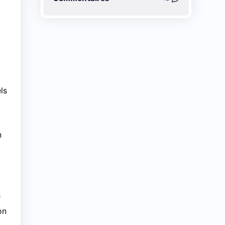
ls
n
s
on