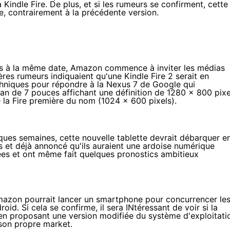
a Kindle Fire. De plus, et si les rumeurs se confirment, cette
e, contrairement à la précédente version.
s à la même date, Amazon commence à inviter les médias
res rumeurs indiquaient qu'une Kindle Fire 2 serait en
echniques pour répondre à la Nexus 7 de Google qui
n de 7 pouces affichant une définition de 1280 x 800 pixe
de la Fire première du nom (1024 x 600 pixels).
ques semaines, cette nouvelle tablette devrait
débarquer e
s et déjà annoncé qu'ils auraient une ardoise numérique
ées et ont même fait quelques pronostics ambitieux
mazon pourrait lancer un
smartphone
pour concurrencer le
id. Si cela se confirme, il sera INtéressant de voir si la
en proposant une version modifiée du système d'exploitati
 son propre market.