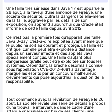
Une faille très sérieuse dans Java 1.7 est apparue le
26 août, à la faveur d’une annonce de FireEye, une
société de sécurité. Outre la dangerosité elle-même
de la faille, aggravée par les détails de son
exposition, on apprend aujourd’hui que Oracle était
informé de cette faille depuis avril 2012.
Ce n’est pas la première fois qu’apparaît une faille
Java 0-day, c’est-à-dire exploitée avant même que
le public ne soit au courant et protégé. La faille est
critique, car elle peut être exploitée à distance,
depuis un serveur infecté et des applets Java
spécialement conçus. Une faille d’autant plus
dangereuse qu’elle peut être exploitée sur tous les
systèmes. Cependant, la brèche désormais connue
sous l’appellation
CVE-2012-4681
a davantage
marqué les esprits par un concours malheureux
d’évènements qui pose aujourd’hui la question de la
responsabilité.
Tout commence avec la
révélation de FireEye le 26
août
. La société révèle une série de détails à propos
d’une trouvaille intervenue dans le cadre d’une
attaque spécialisée sur l’un de ses clients (une