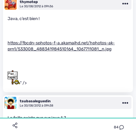
thymotep
Le 30/08/2012 à 09h36
Java, c’est bien !
https://fbcdn-sphotos-f-a.akamaihd.net/hphotos-ak-
prn1/533008_488341984510164_1067711081_n.jpg
" />
tsubasaleguedin
Le 30/08/2012 à 09h38
La faille existe que sur java 1.7
84
fred42
Premium