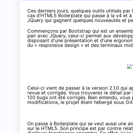
Ces derniers jours, quelques outils utilisés pa
cas d’HTML5 Boilerplate qui passe à la v4 et à
JQuery qui gagnent quelques nouveautés et pe
Commençons par
Bootstrap
qui est un ensembl
pair avec JQuery, celui-ci permet aux dévelop
disposant d'une présentation et d'une ergonom
du «
responsive design
» et des terminaux mob
Celui-ci vient de passer à la version 2.1.0 qu
revue et corrigée. Vous trouverez le détail
par 
120 bugs ont été corrigés. Bien entendu, vou
modifications,
le projet étant hébergé sous Gi
On passe à Boilerplate qui se veut aussi une aid
sur le HTML5. Son principe est par contre rela