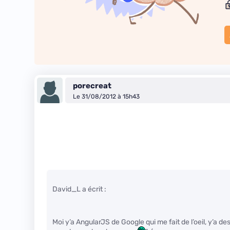
porecreat
Le 31/08/2012 à 15h43
David_L a écrit :
Moi y’a AngularJS de Google qui me fait de l’oeil, y’a d