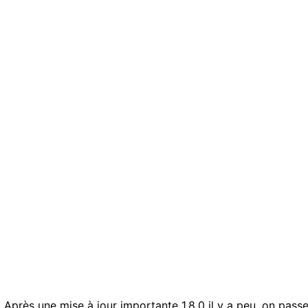
s. Après
une mise à jour importante 1.8.0
il y a peu, on passe