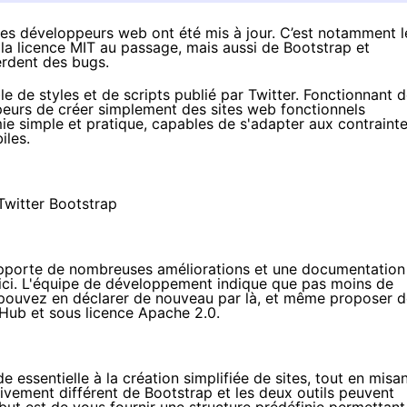
r les développeurs web ont été mis à jour. C’est notamment l
 la licence MIT au passage, mais aussi de Bootstrap et
rdent des bugs.
e de styles et de scripts publié par Twitter. Fonctionnant 
peurs de créer simplement des sites web fonctionnels
ie simple et pratique, capables de s'adapter aux contraint
iles.
i apporte de nombreuses améliorations et une documentation
ici
. L'équipe de développement indique que pas moins de
s pouvez en déclarer de nouveau par
là
, et même proposer d
tHub
et sous licence Apache 2.0.
e essentielle à la création simplifiée de sites, tout en misa
tivement différent de Bootstrap et les deux outils peuvent