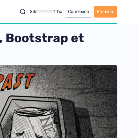
S3
1 Tio
Connexion
Premium
, Bootstrap et