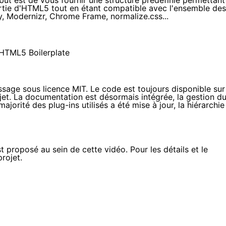
e but est de vous fournir une structure prédéfinie permettant
artie d'HTML5 tout en étant compatible avec l'ensemble des
y
,
Modernizr
,
Chrome Frame
,
normalize.css
...
ssage sous licence MIT. Le code est toujours disponible
sur
et. La documentation est désormais intégrée, la gestion d
majorité des plug-ins utilisés a été mise à jour, la hiérarchie
proposé au sein de cette vidéo. Pour les détails et le
projet
.