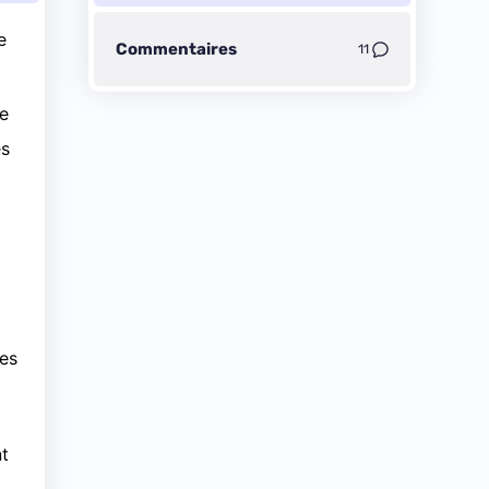
e
Commentaires
11
de
es
es
nt