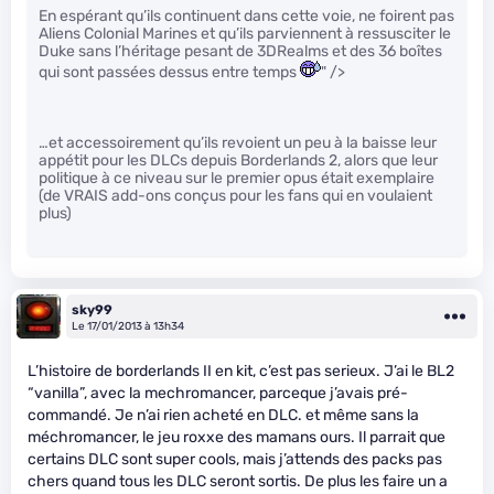
En espérant qu’ils continuent dans cette voie, ne foirent pas
Aliens Colonial Marines et qu’ils parviennent à ressusciter le
Duke sans l’héritage pesant de 3DRealms et des 36 boîtes
qui sont passées dessus entre temps
" />
…et accessoirement qu’ils revoient un peu à la baisse leur
appétit pour les DLCs depuis Borderlands 2, alors que leur
politique à ce niveau sur le premier opus était exemplaire
(de VRAIS add-ons conçus pour les fans qui en voulaient
plus)
sky99
Le 17/01/2013 à 13h34
L’histoire de borderlands II en kit, c’est pas serieux. J’ai le BL2
“vanilla”, avec la mechromancer, parceque j’avais pré-
commandé. Je n’ai rien acheté en DLC. et même sans la
méchromancer, le jeu roxxe des mamans ours. Il parrait que
certains DLC sont super cools, mais j’attends des packs pas
chers quand tous les DLC seront sortis. De plus les faire un a