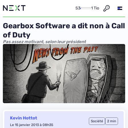
S3
1 Tio
Gearbox Software a dit non à Call
of Duty
Pas assez motivant, selon leur président
Kevin Hottot
Société
2 min
Le 15 janvier 2013 à 08h35