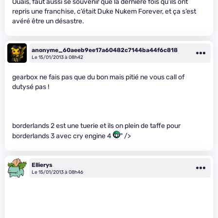
Ouais, faut aussi se souvenir que la dernière fois qu’ils ont
repris une franchise, c’était Duke Nukem Forever, et ça s’est
avéré être un désastre.
anonyme_60aeeb9ee17a60482c7144ba44f6c818
Le 15/01/2013 à 08h42
gearbox ne fais pas que du bon mais pitié ne vous call of
dutysé pas !
borderlands 2 est une tuerie et ils on plein de taffe pour
borderlands 3 avec cry engine 4
" />
Ellierys
Le 15/01/2013 à 08h46