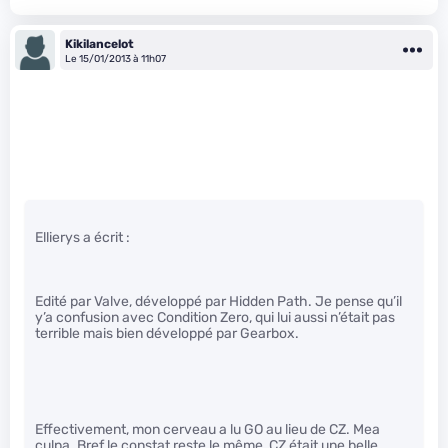
Kikilancelot
Le 15/01/2013 à 11h07
Ellierys a écrit :
Edité par Valve, développé par Hidden Path. Je pense qu’il
y’a confusion avec Condition Zero, qui lui aussi n’était pas
terrible mais bien développé par Gearbox.
Effectivement, mon cerveau a lu GO au lieu de CZ. Mea
culpa. Bref le constat reste le même, CZ était une belle