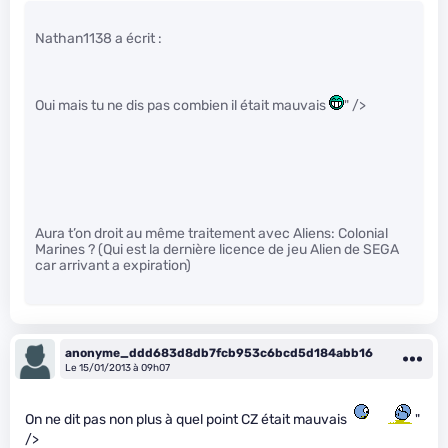
Nathan1138 a écrit :
Oui mais tu ne dis pas combien il était mauvais
" />
Aura t’on droit au même traitement avec Aliens: Colonial
Marines ? (Qui est la dernière licence de jeu Alien de SEGA
car arrivant a expiration)
anonyme_ddd683d8db7fcb953c6bcd5d184abb16
Le 15/01/2013 à 09h07
On ne dit pas non plus à quel point CZ était mauvais
"
/>