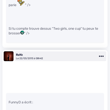
parie
" />
Si tu compte trouve dessus “Two girls, one cup” tu peux te
brosser
" />
RaYz
Le 22/03/2013 à 08h42
FunnyD a écrit :