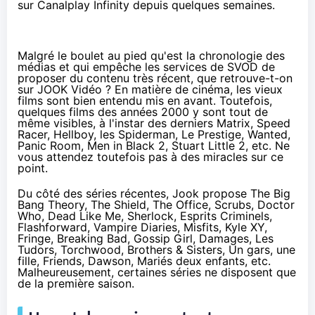
sur Canalplay Infinity depuis quelques semaines.
Malgré le boulet au pied qu'est la chronologie des
médias et qui empêche les services de SVOD de
proposer du contenu très récent, que retrouve-t-on
sur JOOK Vidéo ? En matière de cinéma, les vieux
films sont bien entendu mis en avant. Toutefois,
quelques films des années 2000 y sont tout de
même visibles, à l'instar des derniers Matrix, Speed
Racer, Hellboy, les Spiderman, Le Prestige, Wanted,
Panic Room, Men in Black 2, Stuart Little 2, etc. Ne
vous attendez toutefois pas à des miracles sur ce
point.
Du côté des séries récentes, Jook propose The Big
Bang Theory, The Shield, The Office, Scrubs, Doctor
Who, Dead Like Me, Sherlock, Esprits Criminels,
Flashforward, Vampire Diaries, Misfits, Kyle XY,
Fringe, Breaking Bad, Gossip Girl, Damages, Les
Tudors, Torchwood, Brothers & Sisters, Un gars, une
fille, Friends, Dawson, Mariés deux enfants, etc.
Malheureusement, certaines séries ne disposent que
de la première saison.