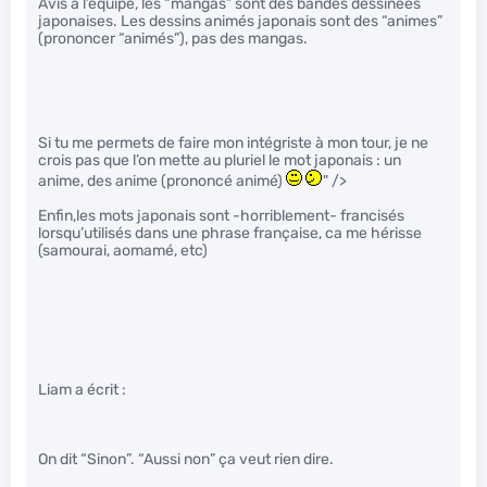
Avis à l’équipe, les “mangas” sont des bandes dessinées
japonaises. Les dessins animés japonais sont des “animes”
(prononcer “animés”), pas des mangas.
Si tu me permets de faire mon intégriste à mon tour, je ne
crois pas que l’on mette au pluriel le mot japonais : un
anime, des anime (prononcé animé)
" />
Enfin,les mots japonais sont -horriblement- francisés
lorsqu’utilisés dans une phrase française, ca me hérisse
(samourai, aomamé, etc)
Liam a écrit :
On dit “Sinon”. “Aussi non” ça veut rien dire.