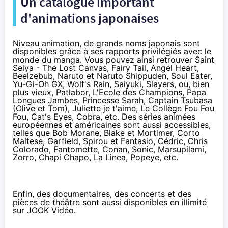
Un catalogue important
d'animations japonaises
Niveau animation, de grands noms japonais sont
disponibles grâce à ses rapports privilégiés avec le
monde du manga. Vous pouvez ainsi retrouver Saint
Seiya - The Lost Canvas, Fairy Tail, Angel Heart,
Beelzebub, Naruto et Naruto Shippuden, Soul Eater,
Yu-Gi-Oh GX, Wolf's Rain, Saiyuki, Slayers, ou, bien
plus vieux, Patlabor, L'Ecole des Champions, Papa
Longues Jambes, Princesse Sarah, Captain Tsubasa
(Olive et Tom), Juliette je t'aime, Le Collège Fou Fou
Fou, Cat's Eyes, Cobra, etc. Des séries animées
européennes et américaines sont aussi accessibles,
telles que Bob Morane, Blake et Mortimer, Corto
Maltese, Garfield, Spirou et Fantasio, Cédric, Chris
Colorado, Fantomette, Conan, Sonic, Marsupilami,
Zorro, Chapi Chapo, La Linea, Popeye, etc.
Enfin, des documentaires, des concerts et des
pièces de théâtre sont aussi disponibles en illimité
sur JOOK Vidéo.