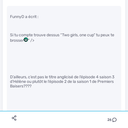
FunnyD a écrit :
Si tu compte trouve dessus “Two girls, one cup” tu peux te
brosser
" />
D’ailleurs, c’est pas le titre anglicisé de l’épisode 4 saison 3
d’Hélène ou plutôt le l’épisode 2 de la saison 1 de Premiers
Baisers????
Au fait les loulous,
Annette et M. Gérard vont faire des
bébés
26