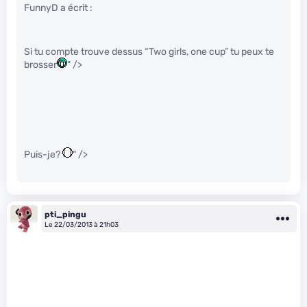
FunnyD a écrit :
Si tu compte trouve dessus “Two girls, one cup” tu peux te
brosser
" />
Puis-je?
" />
pti_pingu
Le 22/03/2013 à 21h03